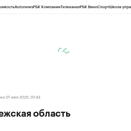
жимость
Autonews
РБК Компании
Телеканал
РБК Вино
Спорт
Школа упра
ипто
РБК Бизнес-среда
Дискуссионный клуб
Исследования
Кредитные 
рагентов
Политика
Экономика
Бизнес
Технологии и медиа
Финансы
Рын
но 07 июл 2020, 07:43
ежская область