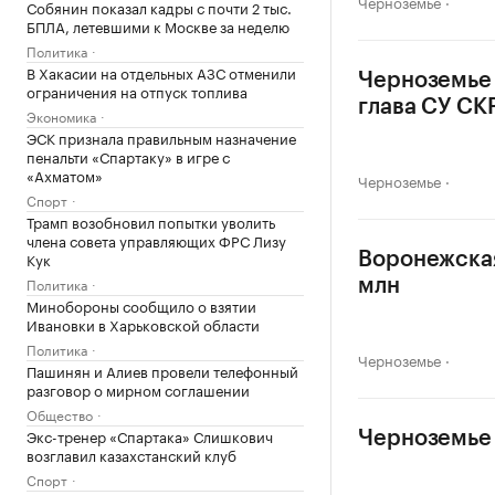
Черноземье
Собянин показал кадры с почти 2 тыс.
БПЛА, летевшими к Москве за неделю
Политика
В Хакасии на отдельных АЗС отменили
Черноземье 
ограничения на отпуск топлива
глава СУ СК
Экономика
ЭСК признала правильным назначение
пенальти «Спартаку» в игре с
«Ахматом»
Черноземье
Спорт
Трамп возобновил попытки уволить
члена совета управляющих ФРС Лизу
Кук
Воронежская
Политика
млн
Минобороны сообщило о взятии
Ивановки в Харьковской области
Политика
Черноземье
Пашинян и Алиев провели телефонный
разговор о мирном соглашении
Общество
Экс-тренер «Спартака» Слишкович
Черноземье 
возглавил казахстанский клуб
Спорт