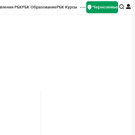
Черноземье
вления РБК
РБК Образование
РБК Курсы
рейтинги
Франшизы
Газета
ок наличной валюты