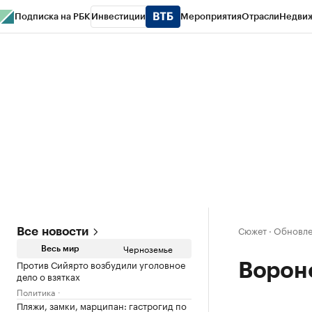
Подписка на РБК
Инвестиции
Мероприятия
Отрасли
Недви
РБК Life
Тренды
Визионеры
Национальные проекты
Город
Стиль
Кр
Спецпроекты СПб
Конференции СПб
Спецпроекты
Проверка конт
Сюжет
·
Обновле
Все новости
Черноземье
Весь мир
Против Сийярто возбудили уголовное
Ворон
дело о взятках
Политика
Пляжи, замки, марципан: гастрогид по