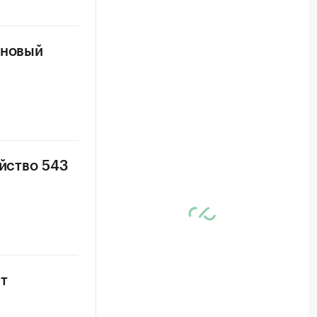
 новый
ойство 543
т