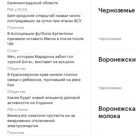
Калининградской области
РБК и РСХБ
Черноземье 
Белгородский оперштаб назвал число
пострадавших за сутки при атаках ВСУ
Политика
В Ассоциации футбола Аргентины
призвали оставить Месси в покое после
Черноземье
ЧМ
Спорт
Мяч, которым Марадона забил гол
Воронежский
«рукой Бога», выставят на аукцион
Общество
В Красноярском крае начали поиски
семьи с ребенком, пропавшей на реке
Кан
Черноземье
Общество
Каким будет новый эпицентр деловой
активности на Ходынке
РБК и Stone
Воронежская
Венесуэлу охватили протесты из-за
молока
ежедневных отключений
электроэнергии
Политика