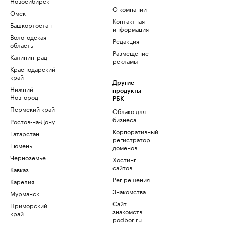
Новосибирск
О компании
Омск
Контактная
Башкортостан
информация
Вологодская
Редакция
область
Размещение
Калининград
рекламы
Краснодарский
край
Другие
Нижний
продукты
Новгород
РБК
Пермский край
Облако для
бизнеса
Ростов-на-Дону
Корпоративный
Татарстан
регистратор
Тюмень
доменов
Черноземье
Хостинг
сайтов
Кавказ
Рег.решения
Карелия
Знакомства
Мурманск
Сайт
Приморский
знакомств
край
podbor.ru