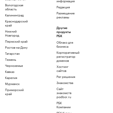
информация
Вологодская
Редакция
область
Размещение
Калининград
рекламы
Краснодарский
край
Другие
Нижний
продукты
Новгород
РБК
Пермский край
Облако для
бизнеса
Ростов-на-Дону
Корпоративный
Татарстан
регистратор
Тюмень
доменов
Черноземье
Хостинг
сайтов
Кавказ
Рег.решения
Карелия
Знакомства
Мурманск
Сайт
Приморский
знакомств
край
podbor.ru
РБК
Компании
РБК Курсы