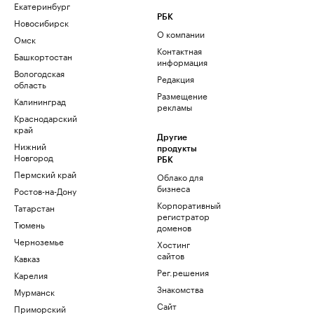
Екатеринбург
РБК
Новосибирск
О компании
Омск
Контактная
Башкортостан
информация
Вологодская
Редакция
область
Размещение
Калининград
рекламы
Краснодарский
край
Другие
Нижний
продукты
Новгород
РБК
Пермский край
Облако для
бизнеса
Ростов-на-Дону
Корпоративный
Татарстан
регистратор
Тюмень
доменов
Черноземье
Хостинг
сайтов
Кавказ
Рег.решения
Карелия
Знакомства
Мурманск
Сайт
Приморский