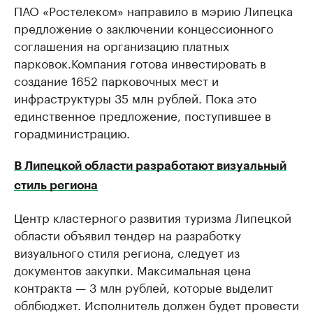
ПАО «Ростелеком» направило в мэрию Липецка
РБК Компании
РБК Компании
предложение о заключении концессионного
Делитесь новостями бизнеса на РБК
Крупнейшие 
соглашения на организацию платных
продавцы м
Управляйте страницей компании и развивайте личные
бренды спикеров бизнеса
парковок.Компания готова инвестировать в
Ознакомьтесь с и
создание 1652 парковочных мест и
инфраструктуры 35 млн рублей. Пока это
единственное предложение, поступившее в
горадминистрацию.
В Липецкой области разработают визуальный
стиль региона
Центр кластерного развития туризма Липецкой
области объявил тендер на разработку
визуального стиля региона, следует из
документов закупки. Максимальная цена
контракта — 3 млн рублей, которые выделит
облбюджет. Исполнитель должен будет провести