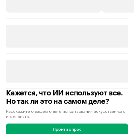
РБК Компании
РБК Компании
Делитесь новостями бизнеса на РБК
Крупнейшие 
продавцы м
Управляйте страницей компании и развивайте личные
бренды спикеров бизнеса
Ознакомьтесь с и
Кажется, что ИИ используют все.
Но так ли это на самом деле?
Расскажите о вашем опыте использования искусственного
интеллекта.
Пройти опрос