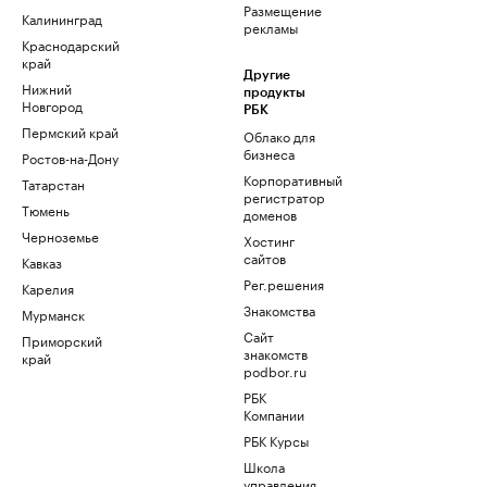
Размещение
Калининград
рекламы
Краснодарский
край
Другие
Нижний
продукты
Новгород
РБК
Пермский край
Облако для
бизнеса
Ростов-на-Дону
Корпоративный
Татарстан
регистратор
Тюмень
доменов
Черноземье
Хостинг
сайтов
Кавказ
Рег.решения
Карелия
Знакомства
Мурманск
Сайт
Приморский
знакомств
край
podbor.ru
РБК
Компании
РБК Курсы
Школа
управления