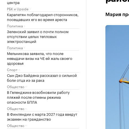
центра
РБК и Upside
Карапетян поблагодарил сторонников,
Мэрия пре
посещавших его во время ареста
Политика
Зеленский заявил о почти полном
отсутствии целых тепловых
электростанций
Политика
Мельникова заявила, что после
невыдачи визы на ЧЕ ей жаль своего
здоровья
Спорт
Сын Джо Байдена рассказал о сильной
боли отца из-за рака
Общество
В Геленджике возобновили работу
пляжей после отмены режима
опасности БПЛА
Общество
В Финляндии с марта 2027 года введут
экзамен на гражданство
Общество