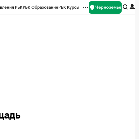
Черноземье
вления РБК
РБК Образование
РБК Курсы
рейтинги
Франшизы
Газета
ок наличной валюты
щадь