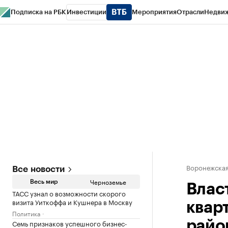
Подписка на РБК
Инвестиции
Мероприятия
Отрасли
Недви
РБК Life
Тренды
Визионеры
Национальные проекты
Город
Стиль
Кр
Спецпроекты СПб
Конференции СПб
Спецпроекты
Проверка конт
Воронежская
Все новости
Черноземье
Весь мир
Влас
ТАСС узнал о возможности скорого
визита Уиткоффа и Кушнера в Москву
квар
Политика
Семь признаков успешного бизнес-
райо