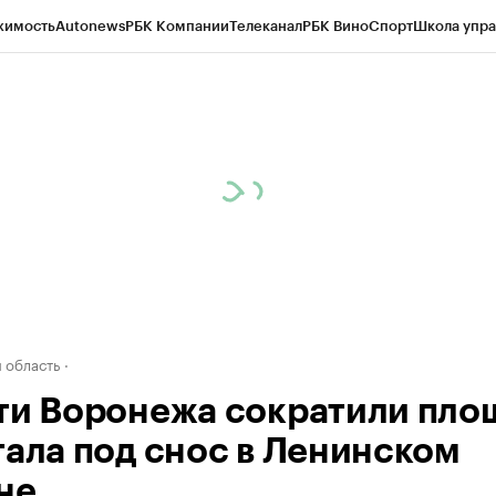
жимость
Autonews
РБК Компании
Телеканал
РБК Вино
Спорт
Школа упра
ипто
РБК Бизнес-среда
Дискуссионный клуб
Исследования
Кредитные 
рагентов
Политика
Экономика
Бизнес
Технологии и медиа
Финансы
Рын
 область
ти Воронежа сократили пло
тала под снос в Ленинском
не