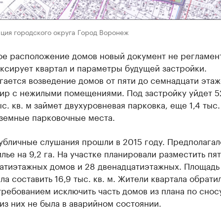
ция городского округа Город Воронеж
ое расположение домов новый документ не регламен
ксирует квартал и параметры будущей застройки.
ается возведение домов от пяти до семнадцати этаж
ир с нежилыми помещениями. Под застройку уйдет 52
тыс. кв. м займет двухуровневая парковка, еще 1,4 тыс.
аземные парковочные места.
убличные слушания прошли в 2015 году. Предполагал
лье на 9,2 га. На участке планировали разместить пят
атиэтажных домов и 28 двенадцатиэтажных. Площадь
ла составить 16,9 тыс. кв. м. Жители квартала обрати
ребованием исключить часть домов из плана по сносу
 из них не была в аварийном состоянии.