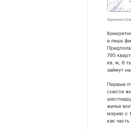
Администра
Конкретн
а лишь фи
Предполаг
795 кварт
кв. м, 6 
займут н
Первые п
снести жи
шестнадц
жилья мог
мэрию с т
как часть