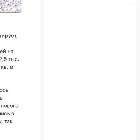
тирует,
ей на
,5 тыс.
 кв. м
ось
ь
 нового
лись в
, так