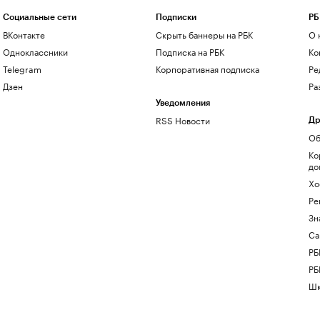
Социальные сети
Подписки
РБ
ВКонтакте
Скрыть баннеры на РБК
О 
Одноклассники
Подписка на РБК
Ко
Telegram
Корпоративная подписка
Ре
Дзен
Ра
Уведомления
RSS Новости
Др
Об
Ко
до
Хо
Ре
Зн
Са
РБ
РБ
Шк