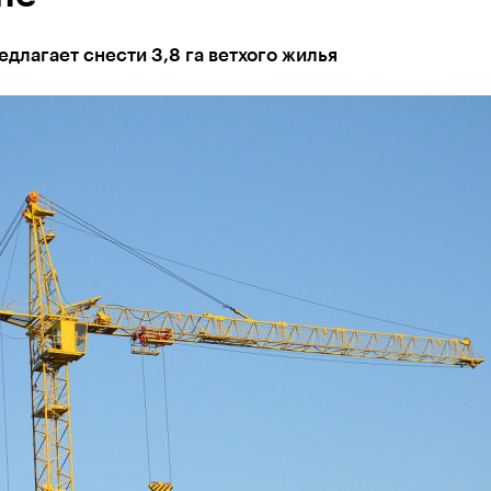
длагает снести 3,8 га ветхого жилья