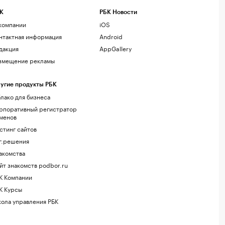
К
РБК Новости
компании
iOS
нтактная информация
Android
дакция
AppGallery
змещение рекламы
угие продукты РБК
лако для бизнеса
рпоративный регистратор
менов
стинг сайтов
г.решения
акомства
йт знакомств podbor.ru
К Компании
К Курсы
ола управления РБК