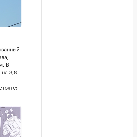
ованный
ва,
м. В
 на 3,8
стоятся