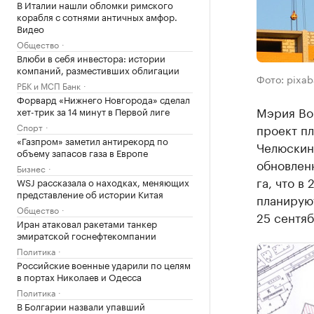
В Италии нашли обломки римского
корабля с сотнями античных амфор.
Видео
Общество
Влюби в себя инвестора: истории
компаний, разместивших облигации
Фото: pixa
РБК и МСП Банк
Форвард «Нижнего Новгорода» сделал
Мэрия Во
хет-трик за 14 минут в Первой лиге
Спорт
проект п
«Газпром» заметил антирекорд по
Челюскин
объему запасов газа в Европе
обновленн
Бизнес
га, что в
WSJ рассказала о находках, меняющих
представление об истории Китая
планируют
Общество
25 сентяб
Иран атаковал ракетами танкер
эмиратской госнефтекомпании
Политика
Российские военные ударили по целям
в портах Николаев и Одесса
Политика
В Болгарии назвали упавший