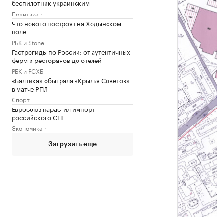
беспилотник украинским
Политика
Что нового построят на Ходынском
поле
РБК и Stone
Гастрогиды по России: от аутентичных
ферм и ресторанов до отелей
РБК и РСХБ
«Балтика» обыграла «Крылья Советов»
в матче РПЛ
Спорт
Евросоюз нарастил импорт
российского СПГ
Экономика
Загрузить еще