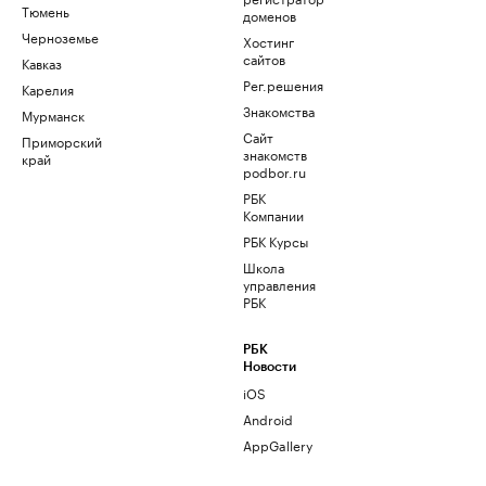
Тюмень
доменов
Черноземье
Хостинг
сайтов
Кавказ
Рег.решения
Карелия
Знакомства
Мурманск
Сайт
Приморский
знакомств
край
podbor.ru
РБК
Компании
РБК Курсы
Школа
управления
РБК
РБК
Новости
iOS
Android
AppGallery