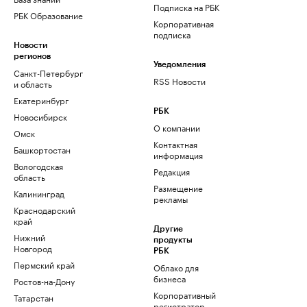
Подписка на РБК
РБК Образование
Корпоративная
подписка
Новости
регионов
Уведомления
Санкт-Петербург
RSS Новости
и область
Екатеринбург
РБК
Новосибирск
О компании
Омск
Контактная
Башкортостан
информация
Вологодская
Редакция
область
Размещение
Калининград
рекламы
Краснодарский
край
Другие
Нижний
продукты
Новгород
РБК
Пермский край
Облако для
бизнеса
Ростов-на-Дону
Корпоративный
Татарстан
регистратор