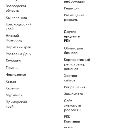
информация
Вологодская
Редакция
область
Размещение
Калининград
рекламы
Краснодарский
край
Другие
Нижний
продукты
Новгород
РБК
Пермский край
Облако для
бизнеса
Ростов-на-Дону
Корпоративный
Татарстан
регистратор
Тюмень
доменов
Черноземье
Хостинг
сайтов
Кавказ
Рег.решения
Карелия
Знакомства
Мурманск
Сайт
Приморский
знакомств
край
podbor.ru
РБК
Компании
РБК Курсы