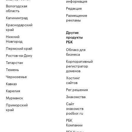
информация
Вологодская
Редакция
область
Размещение
Калининград
рекламы
Краснодарский
край
Другие
Нижний
продукты
Новгород
РБК
Пермский край
Облако для
бизнеса
Ростов-на-Дону
Корпоративный
Татарстан
регистратор
Тюмень
доменов
Черноземье
Хостинг
сайтов
Кавказ
Рег.решения
Карелия
Знакомства
Мурманск
Сайт
Приморский
знакомств
край
podbor.ru
РБК
Компании
РБК Курсы