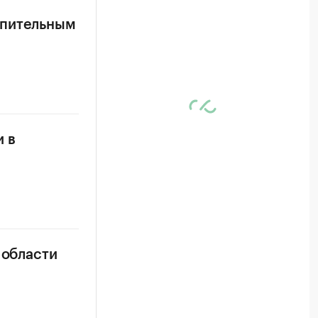
опительным
 в
 области