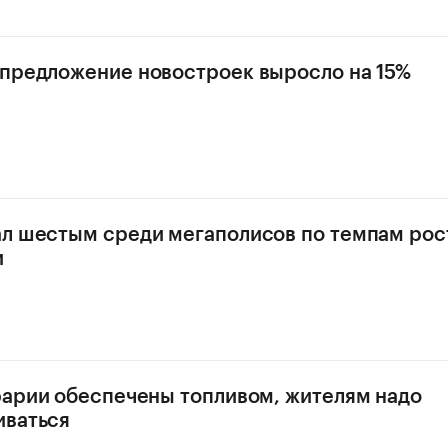
предложение новостроек выросло на 15%
л шестым среди мегаполисов по темпам рост
и
рарии обеспечены топливом, жителям надо
иваться