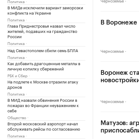
Черноземье
Политика
В МИДе исключили вариант заморозки
конфликта на Украине
Политика
В Воронеже 
Глава Приднестровья назвал число
жителей, подавших на гражданство
России
Политика
Над Севастополем сбили семь БПЛА
Черноземье
Политика
Как добавить драгоценные металлы в
личную копилку сбережений
Воронеж ста
РБК и Сбер
новостройк
На подлете к Москве отразили атаку
дронов
Политика
В МИД назвали обвинения России в
Черноземье
пожарах во Франции неуважением к
себе
Общество
Второй московский аэропорт начал
Матузов: аг
обслуживать рейсы по согласованию
приспосабл
Политика