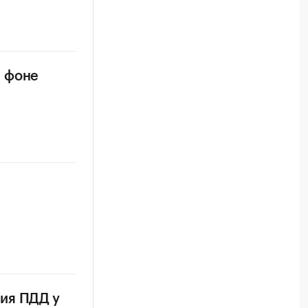
а фоне
ия ПДД у