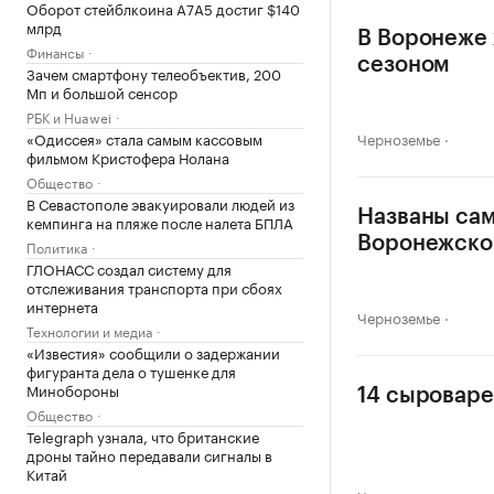
Оборот стейблкоина А7А5 достиг $140
млрд
В Воронеже 
Финансы
сезоном
Зачем смартфону телеобъектив, 200
Мп и большой сенсор
РБК и Huawei
«Одиссея» стала самым кассовым
Черноземье
фильмом Кристофера Нолана
Общество
В Севастополе эвакуировали людей из
Названы са
кемпинга на пляже после налета БПЛА
Воронежско
Политика
ГЛОНАСС создал систему для
отслеживания транспорта при сбоях
интернета
Черноземье
Технологии и медиа
«Известия» сообщили о задержании
фигуранта дела о тушенке для
Минобороны
14 сыроваре
Общество
Telegraph узнала, что британские
дроны тайно передавали сигналы в
Китай