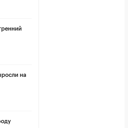
утренний
ыросли на
роду