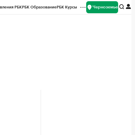
Черноземье
вления РБК
РБК Образование
РБК Курсы
рейтинги
Франшизы
Газета
ок наличной валюты