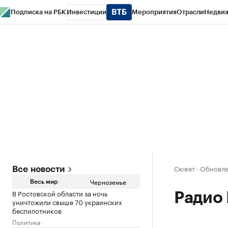
Подписка на РБК
Инвестиции
Мероприятия
Отрасли
Недви
РБК Life
Тренды
Визионеры
Национальные проекты
Город
Стиль
Кр
Спецпроекты СПб
Конференции СПб
Спецпроекты
Проверка конт
Сюжет
·
Обновлен
Все новости
Черноземье
Весь мир
В Ростовской области за ночь
Радио
уничтожили свыше 70 украинских
беспилотников
Политика