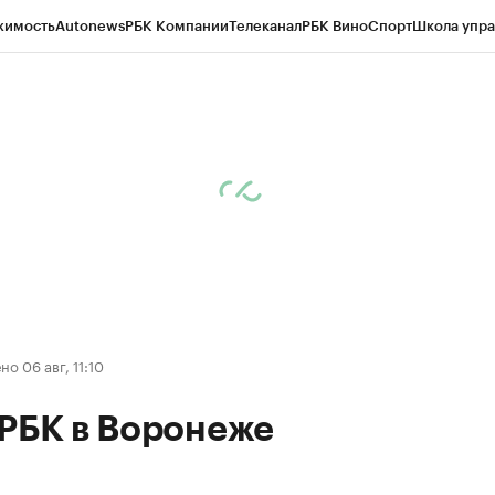
жимость
Autonews
РБК Компании
Телеканал
РБК Вино
Спорт
Школа упра
ипто
РБК Бизнес-среда
Дискуссионный клуб
Исследования
Кредитные 
рагентов
Политика
Экономика
Бизнес
Технологии и медиа
Финансы
Рын
о 06 авг, 11:10
 РБК в Воронеже