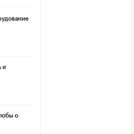
рудование
 и
лобы о