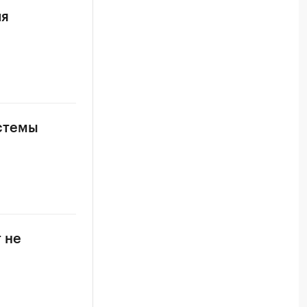
ля
стемы
 не