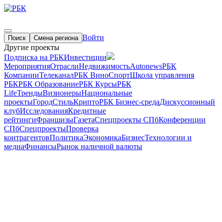
Войти
Поиск
Смена региона
Другие проекты
Подписка на РБК
Инвестиции
Мероприятия
Отрасли
Недвижимость
Autonews
РБК
Компании
Телеканал
РБК Вино
Спорт
Школа управления
РБК
РБК Образование
РБК Курсы
РБК
Life
Тренды
Визионеры
Национальные
проекты
Город
Стиль
Крипто
РБК Бизнес-среда
Дискуссионный
клуб
Исследования
Кредитные
рейтинги
Франшизы
Газета
Спецпроекты СПб
Конференции
СПб
Спецпроекты
Проверка
контрагентов
Политика
Экономика
Бизнес
Технологии и
медиа
Финансы
Рынок наличной валюты