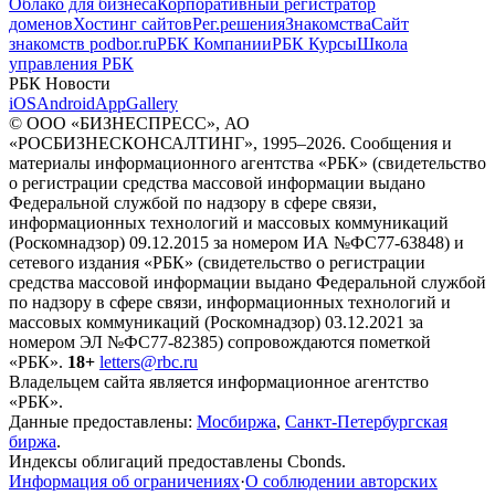
Облако для бизнеса
Корпоративный регистратор
доменов
Хостинг сайтов
Рег.решения
Знакомства
Сайт
знакомств podbor.ru
РБК Компании
РБК Курсы
Школа
управления РБК
РБК Новости
iOS
Android
AppGallery
© ООО «БИЗНЕСПРЕСС», АО
«РОСБИЗНЕСКОНСАЛТИНГ», 1995–2026. Сообщения и
материалы информационного агентства «РБК» (свидетельство
о регистрации средства массовой информации выдано
Федеральной службой по надзору в сфере связи,
информационных технологий и массовых коммуникаций
(Роскомнадзор) 09.12.2015 за номером ИА №ФС77-63848) и
сетевого издания «РБК» (свидетельство о регистрации
средства массовой информации выдано Федеральной службой
по надзору в сфере связи, информационных технологий и
массовых коммуникаций (Роскомнадзор) 03.12.2021 за
номером ЭЛ №ФС77-82385) сопровождаются пометкой
«РБК».
18+
letters@rbc.ru
Владельцем сайта является информационное агентство
«РБК».
Данные предоставлены:
Мосбиржа
,
Санкт-Петербургская
биржа
.
Индексы облигаций предоставлены Cbonds.
Информация об ограничениях
·
О соблюдении авторских