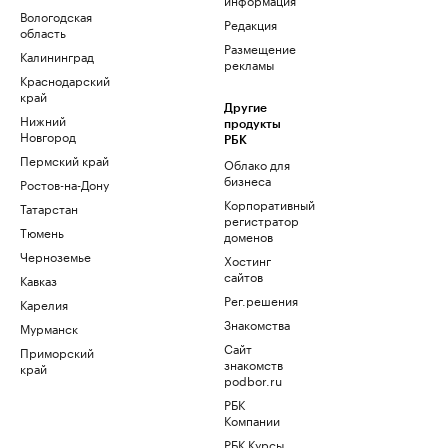
Вологодская
Редакция
область
Размещение
Калининград
рекламы
Краснодарский
край
Другие
Нижний
продукты
Новгород
РБК
Пермский край
Облако для
бизнеса
Ростов-на-Дону
Корпоративный
Татарстан
регистратор
Тюмень
доменов
Черноземье
Хостинг
сайтов
Кавказ
Рег.решения
Карелия
Знакомства
Мурманск
Сайт
Приморский
знакомств
край
podbor.ru
РБК
Компании
РБК Курсы