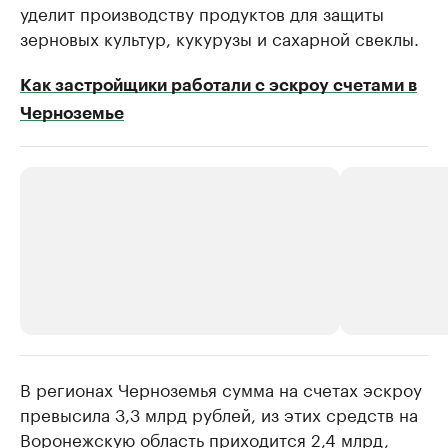
уделит производству продуктов для защиты
зерновых культур, кукурузы и сахарной свеклы.
Как застройщики работали с эскроу счетами в
Черноземье
В регионах Черноземья сумма на счетах эскроу
РБК Компании
РБК Компании
превысила 3,3 млрд рублей, из этих средств на
Делитесь новостями бизнеса на РБК
Крупнейшие 
Воронежскую область приходится 2,4 млрд,
продавцы м
Управляйте страницей компании и развивайте личные