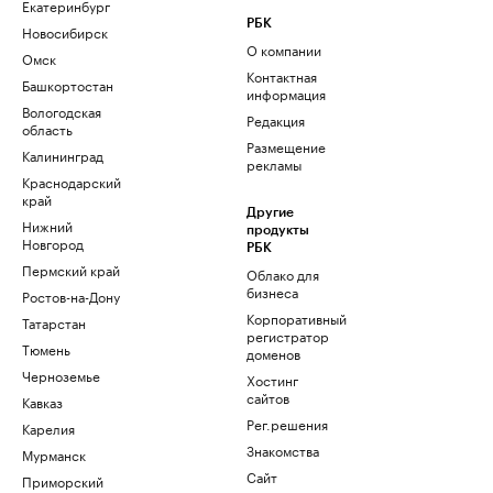
Екатеринбург
РБК
Новосибирск
О компании
Омск
Контактная
Башкортостан
информация
Вологодская
Редакция
область
Размещение
Калининград
рекламы
Краснодарский
край
Другие
Нижний
продукты
Новгород
РБК
Пермский край
Облако для
бизнеса
Ростов-на-Дону
Корпоративный
Татарстан
регистратор
Тюмень
доменов
Черноземье
Хостинг
сайтов
Кавказ
Рег.решения
Карелия
Знакомства
Мурманск
Сайт
Приморский