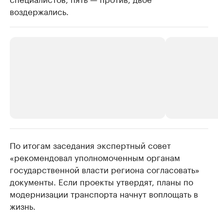
воздержались.
По итогам заседания экспертный совет
РБК Компании
РБК Компании
«рекомендовал уполномоченным органам
Делитесь новостями бизнеса на РБК
Крупнейшие
государственной власти региона согласовать»
недвижимос
Управляйте страницей компании и развивайте личные
бренды спикеров бизнеса
документы. Если проекты утвердят, планы по
Посмотрите данные
модернизации транспорта начнут воплощать в
жизнь.