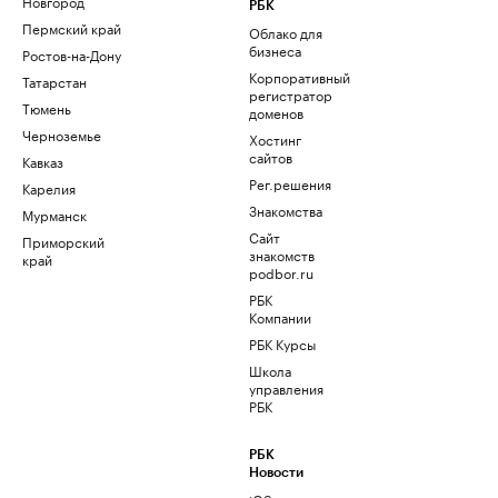
Новгород
РБК
Пермский край
Облако для
бизнеса
Ростов-на-Дону
Корпоративный
Татарстан
регистратор
Тюмень
доменов
Черноземье
Хостинг
сайтов
Кавказ
Рег.решения
Карелия
Знакомства
Мурманск
Сайт
Приморский
знакомств
край
podbor.ru
РБК
Компании
РБК Курсы
Школа
управления
РБК
РБК
Новости