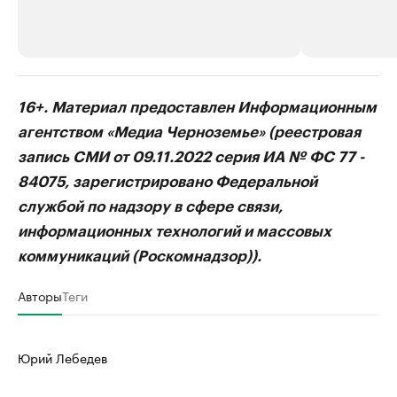
РБК Компании
РБК Компании
16+. Материал предоставлен Информационным
Делитесь новостями бизнеса на РБК
Крупнейшие 
агентством «Медиа Черноземье» (реестровая
продавцы м
Управляйте страницей компании и развивайте личные
запись СМИ от 09.11.2022 серия ИА № ФС 77 -
бренды спикеров бизнеса
Ознакомьтесь с и
84075, зарегистрировано Федеральной
службой по надзору в сфере связи,
информационных технологий и массовых
коммуникаций (Роскомнадзор)).
Авторы
Теги
Юрий Лебедев