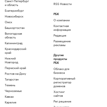
Санкт-Петербург
RSS Новости
и область
Екатеринбург
РБК
Новосибирск
О компании
Омск
Контактная
Башкортостан
информация
Вологодская
Редакция
область
Размещение
Калининград
рекламы
Краснодарский
край
Другие
Нижний
продукты
Новгород
РБК
Пермский край
Облако для
бизнеса
Ростов-на-Дону
Корпоративный
Татарстан
регистратор
Тюмень
доменов
Черноземье
Хостинг
сайтов
Кавказ
Рег.решения
Карелия
Знакомства