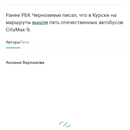
Ранее РБК Черноземье писал, что в Курске на
РБК Компании
РБК Компании
маршруты
вышли
пять отечественных автобусов
Делитесь новостями бизнеса на РБК
Крупнейшие
CityMax 9.
недвижимос
Управляйте страницей компании и развивайте личные
бренды спикеров бизнеса
Посмотрите данные
Авторы
Теги
Аксинья Варламова