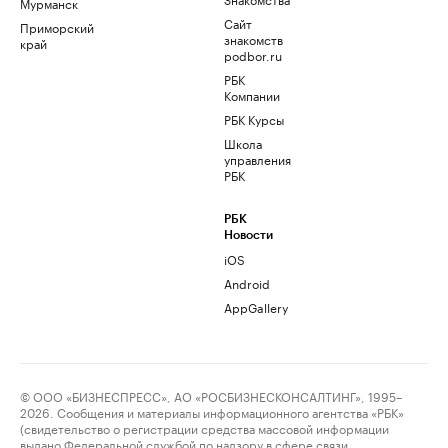
Мурманск
Сайт
Приморский
знакомств
край
podbor.ru
РБК
Компании
РБК Курсы
Школа
управления
РБК
РБК
Новости
iOS
Android
AppGallery
© ООО «БИЗНЕСПРЕСС», АО «РОСБИЗНЕСКОНСАЛТИНГ», 1995–
2026. Сообщения и материалы информационного агентства «РБК»
(свидетельство о регистрации средства массовой информации
выдано Федеральной службой по надзору в сфере связи,