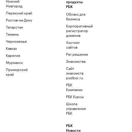
Нижний
продукты
Новгород
РБК
Пермский край
Облако для
бизнеса
Ростов-на-Дону
Корпоративный
Татарстан
регистратор
Тюмень
доменов
Черноземье
Хостинг
сайтов
Кавказ
Рег.решения
Карелия
Знакомства
Мурманск
Сайт
Приморский
знакомств
край
podbor.ru
РБК
Компании
РБК Курсы
Школа
управления
РБК
РБК
Новости