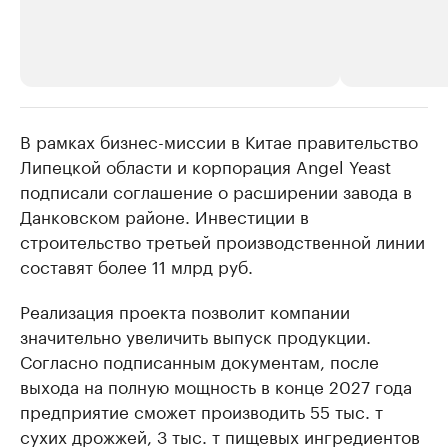
В рамках бизнес-миссии в Китае правительство
РБК Компании
РБК Компании
Липецкой области и корпорация Angel Yeast
Делитесь новостями бизнеса на РБК
Крупнейшие 
подписали соглашение о расширении завода в
продавцы м
Управляйте страницей компании и развивайте личные
бренды спикеров бизнеса
Данковском районе. Инвестиции в
Ознакомьтесь с и
строительство третьей производственной линии
составят более 11 млрд руб.
Реализация проекта позволит компании
значительно увеличить выпуск продукции.
Согласно подписанным документам, после
выхода на полную мощность в конце 2027 года
предприятие сможет производить 55 тыс. т
сухих дрожжей, 3 тыс. т пищевых ингредиентов