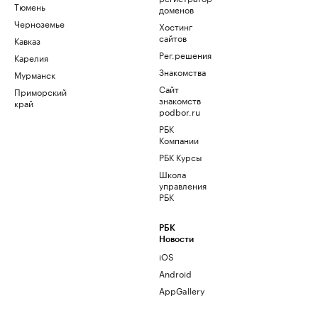
Тюмень
доменов
Черноземье
Хостинг
сайтов
Кавказ
Рег.решения
Карелия
Знакомства
Мурманск
Сайт
Приморский
знакомств
край
podbor.ru
РБК
Компании
РБК Курсы
Школа
управления
РБК
РБК
Новости
iOS
Android
AppGallery