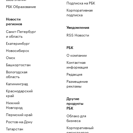
Подписка на РБК
РБК Образование
Корпоративная
подписка
Новости
регионов
Уведомления
Санкт-Петербург
RSS Новости
и область
Екатеринбург
РБК
Новосибирск
О компании
Омск
Контактная
Башкортостан
информация
Вологодская
Редакция
область
Размещение
Калининград
рекламы
Краснодарский
край
Другие
Нижний
продукты
Новгород
РБК
Пермский край
Облако для
бизнеса
Ростов-на-Дону
Корпоративный
Татарстан
регистратор