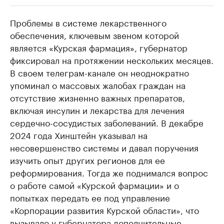
Проблемы в системе лекарственного
РБК Компании
РБК Компании
обеспечения, ключевым звеном которой
Делитесь новостями бизнеса на РБК
Крупнейшие 
является «Курская фармация», губернатор
продавцы м
Управляйте страницей компании и развивайте личные
бренды спикеров бизнеса
фиксировал на протяжении нескольких месяцев.
Ознакомьтесь с и
В своем телеграм-канале он неоднократно
упоминал о массовых жалобах граждан на
отсутствие жизненно важных препаратов,
включая инсулин и лекарства для лечения
сердечно-сосудистых заболеваний. В декабре
2024 года Хинштейн указывал на
несовершенство системы и давал поручения
изучить опыт других регионов для ее
реформирования. Тогда же поднимался вопрос
о работе самой «Курской фармации» и о
попытках передать ее под управление
«Корпорации развития Курской области», что
вызывало у губернатора дополнительные