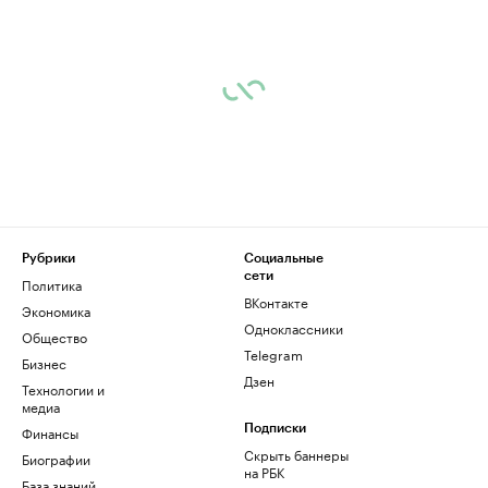
Рубрики
Социальные
сети
Политика
ВКонтакте
Экономика
Одноклассники
Общество
Telegram
Бизнес
Дзен
Технологии и
медиа
Финансы
Подписки
Скрыть баннеры
Биографии
на РБК
База знаний