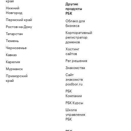
край
Другие
Нижний
продукты
Новгород
РБК
Пермский край
Облако для
бизнеса
Ростов-на-Дону
Корпоративный
Татарстан
регистратор
Тюмень
доменов
Черноземье
Хостинг
сайтов
Кавказ
Рег.решения
Карелия
Знакомства
Мурманск
Сайт
Приморский
знакомств
край
podbor.ru
РБК
Компании
РБК Курсы
Школа
управления
РБК