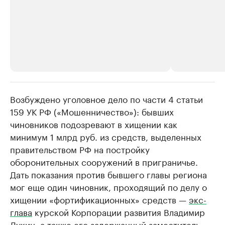
Возбуждено уголовное дело по части 4 статьи
РБК Компании
РБК Компании
159 УК РФ («Мошенничество»): бывших
Делитесь новостями бизнеса на РБК
Крупнейшие
чиновников подозревают в хищении как
недвижимос
Управляйте страницей компании и развивайте личные
бренды спикеров бизнеса
минимум 1 млрд руб. из средств, выделенных
Посмотрите данные
правительством РФ на постройку
оборонительных сооружений в приграничье.
Дать показания против бывшего главы региона
мог еще один чиновник, проходящий по делу о
хищении «фортификационных» средств —
экс-
глава
курской Корпорации развития Владимир
Лукин, а также его задержанный заместитель