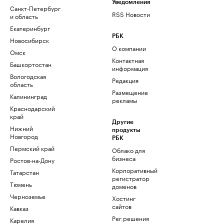
Уведомления
Санкт-Петербург
RSS Новости
и область
Екатеринбург
РБК
Новосибирск
О компании
Омск
Контактная
Башкортостан
информация
Вологодская
Редакция
область
Размещение
Калининград
рекламы
Краснодарский
край
Другие
Нижний
продукты
Новгород
РБК
Пермский край
Облако для
бизнеса
Ростов-на-Дону
Корпоративный
Татарстан
регистратор
Тюмень
доменов
Черноземье
Хостинг
сайтов
Кавказ
Рег.решения
Карелия