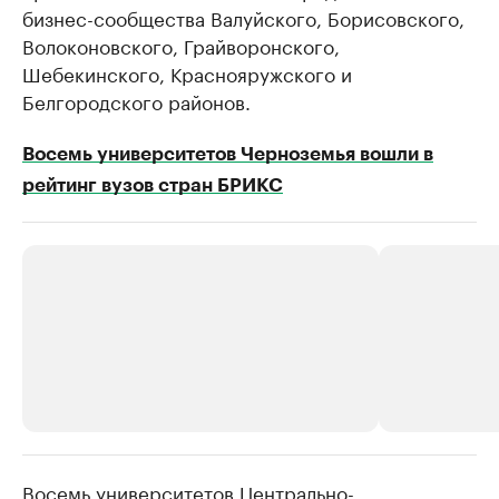
бизнес-сообщества Валуйского, Борисовского,
Волоконовского, Грайворонского,
Шебекинского, Краснояружского и
Белгородского районов.
Восемь университетов Черноземья вошли в
рейтинг вузов стран БРИКС
Восемь университетов Центрально-
РБК Компании
РБК Компании