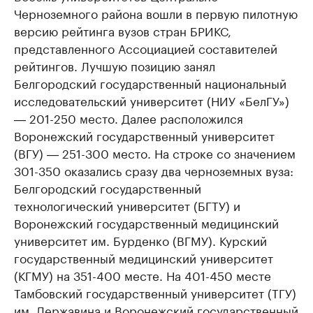
Черноземного района вошли в первую пилотную
Делитесь новостями бизнеса на РБК
Крупнейшие 
версию рейтинга вузов стран БРИКС,
продавцы м
Управляйте страницей компании и развивайте личные
бренды спикеров бизнеса
представленного Ассоциацией составителей
Ознакомьтесь с и
рейтингов. Лучшую позицию занял
Белгородский государственный национальный
исследовательский университет (НИУ «БелГУ»)
― 201-250 место. Далее расположился
Воронежский государственный университет
(ВГУ) ― 251-300 место. На строке со значением
301-350 оказались сразу два черноземных вуза:
Белгородский государственный
технологический университет (БГТУ) и
Воронежский государственный медицинский
университет им. Бурденко (ВГМУ). Курский
государственный медицинский университет
(КГМУ) на 351-400 месте. На 401-450 месте
Тамбовский государственный университет (ТГУ)
им. Державина и Воронежский государственный