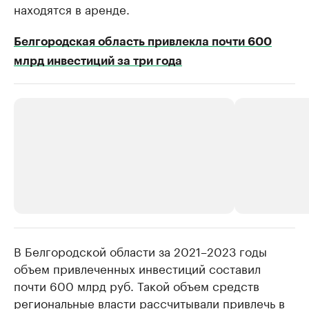
находятся в аренде.
Белгородская область привлекла почти 600
млрд инвестиций за три года
В Белгородской области за 2021–2023 годы
РБК Компании
РБК Компании
объем привлеченных инвестиций составил
Делитесь новостями бизнеса на РБК
Крупнейшие
почти 600 млрд руб. Такой объем средств
недвижимос
Управляйте страницей компании и развивайте личные
бренды спикеров бизнеса
региональные власти рассчитывали привлечь в
Посмотрите данные