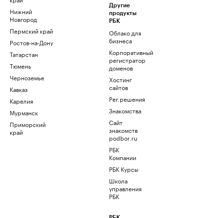
Другие
Нижний
продукты
Новгород
РБК
Пермский край
Облако для
бизнеса
Ростов-на-Дону
Корпоративный
Татарстан
регистратор
Тюмень
доменов
Черноземье
Хостинг
сайтов
Кавказ
Рег.решения
Карелия
Знакомства
Мурманск
Сайт
Приморский
знакомств
край
podbor.ru
РБК
Компании
РБК Курсы
Школа
управления
РБК
РБК