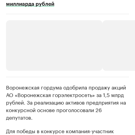
миллиарда рублей
Воронежская гордума одобрила продажу акций
РБК Компании
РБК Компании
АО «Воронежская горэлектросеть» за 1,5 млрд
Делитесь новостями бизнеса на РБК
Крупнейшие
рублей. За реализацию активов предприятия на
недвижимос
Управляйте страницей компании и развивайте личные
бренды спикеров бизнеса
конкурсной основе проголосовали 26
Посмотрите данные
депутатов.
Для победы в конкурсе компания-участник