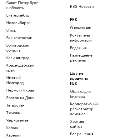
Санкт-Петербург
RSS Новости
и область
Екатеринбург
РБК
Новосибирск
О компании
Омск
Контактная
Башкортостан
информация
Вологодская
Редакция
область
Размещение
Калининград
рекламы
Краснодарский
край
Другие
Нижний
продукты
Новгород
РБК
Пермский край
Облако для
бизнеса
Ростов-на-Дону
Корпоративный
Татарстан
регистратор
Тюмень
доменов
Черноземье
Хостинг
сайтов
Кавказ
Рег.решения
Карелия