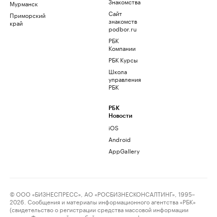
Знакомства
Мурманск
Сайт
Приморский
знакомств
край
podbor.ru
РБК
Компании
РБК Курсы
Школа
управления
РБК
РБК
Новости
iOS
Android
AppGallery
© ООО «БИЗНЕСПРЕСС», АО «РОСБИЗНЕСКОНСАЛТИНГ», 1995–
2026. Сообщения и материалы информационного агентства «РБК»
(свидетельство о регистрации средства массовой информации
выдано Федеральной службой по надзору в сфере связи,