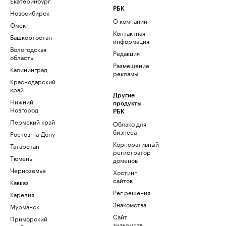
Екатеринбург
РБК
Новосибирск
О компании
Омск
Контактная
Башкортостан
информация
Вологодская
Редакция
область
Размещение
Калининград
рекламы
Краснодарский
край
Другие
Нижний
продукты
Новгород
РБК
Пермский край
Облако для
бизнеса
Ростов-на-Дону
Корпоративный
Татарстан
регистратор
Тюмень
доменов
Черноземье
Хостинг
сайтов
Кавказ
Рег.решения
Карелия
Знакомства
Мурманск
Сайт
Приморский
знакомств