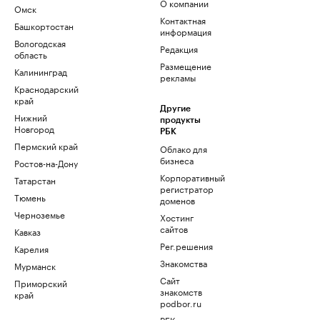
О компании
Омск
Контактная
Башкортостан
информация
Вологодская
Редакция
область
Размещение
Калининград
рекламы
Краснодарский
край
Другие
Нижний
продукты
Новгород
РБК
Пермский край
Облако для
бизнеса
Ростов-на-Дону
Корпоративный
Татарстан
регистратор
Тюмень
доменов
Черноземье
Хостинг
сайтов
Кавказ
Рег.решения
Карелия
Знакомства
Мурманск
Сайт
Приморский
знакомств
край
podbor.ru
РБК