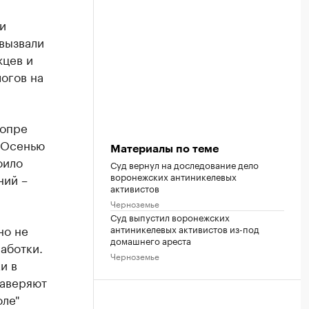
и
вызвали
жцев и
огов на
Хопре
 Осенью
Материалы по теме
оило
Суд вернул на доследование дело
воронежских антиникелевых
ний –
активистов
Черноземье
Суд выпустил воронежских
но не
антиникелевых активистов из-под
домашнего ареста
аботки.
Черноземье
и в
заверяют
оле"