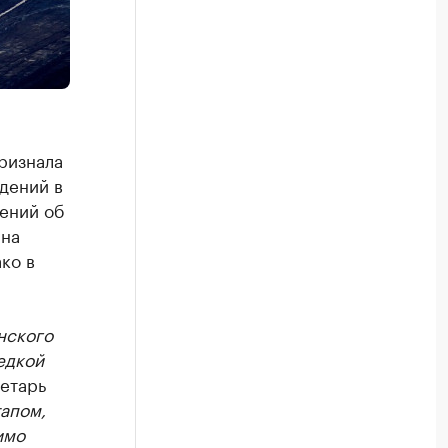
ризнала
дений в
ений об
 на
ко в
нского
едкой
ретарь
апом,
имо