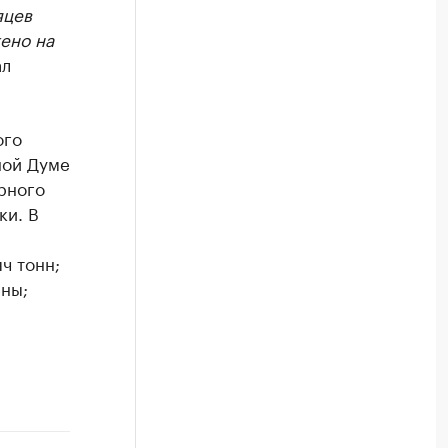
яцев
Посмотрите данные в каталоге по регионам
ено на
ал
ого
ной Думе
рного
ки. В
ч тонн;
нны;