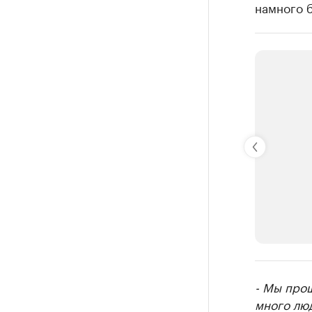
намного 
РБК Компан
- Мы прош
Делитес
много люд