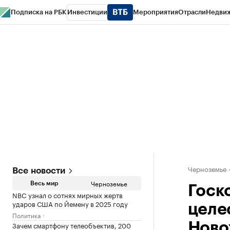
Подписка на РБК
Инвестиции
Мероприятия
Отрасли
Недви
РБК Life
Тренды
Визионеры
Национальные проекты
Город
Стиль
Кр
Спецпроекты СПб
Конференции СПб
Спецпроекты
Проверка конт
Черноземье
Все новости
Черноземье
Весь мир
Госк
NBC узнал о сотнях мирных жертв
ударов США по Йемену в 2025 году
целе
Политика
Зачем смартфону телеобъектив, 200
Ново