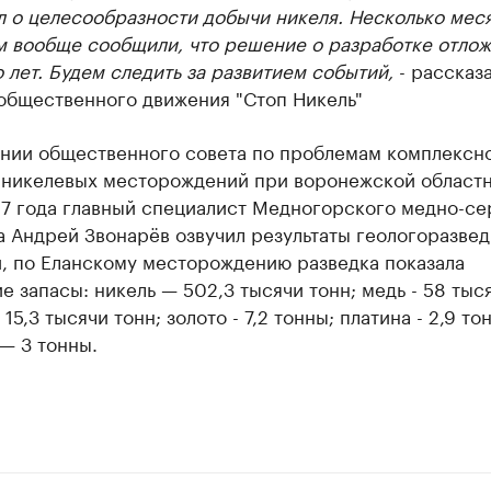
л о целесообразности добычи никеля. Несколько мес
траницей компании и развивайте личные бренды спикеров бизнеса
м вообще сообщили, что решение о разработке отлож
 лет. Будем следить за развитием событий,
- рассказ
 общественного движения "Стоп Никель"
ании общественного совета по проблемам комплексн
 никелевых месторождений при воронежской област
17 года главный специалист Медногорского медно-се
 Андрей Звонарёв озвучил результаты геологоразвед
и, по Еланскому месторождению разведка показала
 запасы: никель — 502,3 тысячи тонн; медь - 58 тыся
15,3 тысячи тонн; золото - 7,2 тонны; платина - 2,9 то
— 3 тонны.