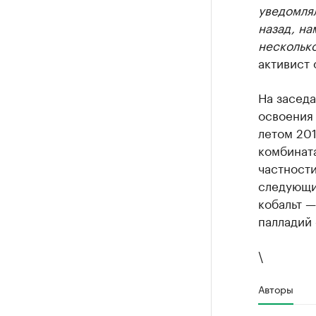
уведомля
Управляйте с
назад, на
несколько
активист
На засед
освоения
летом 20
комбината
частност
следующие
кобальт — 
палладий 
\
Авторы