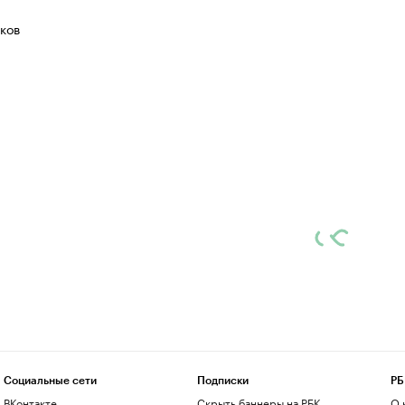
ков
Социальные сети
Подписки
РБ
ВКонтакте
Скрыть баннеры на РБК
О 