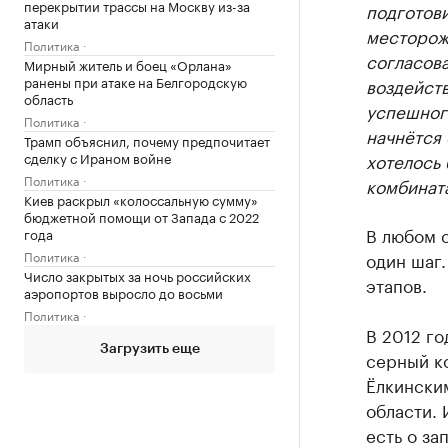
перекрытии трассы на Москву из-за
подготови
атаки
месторожд
Политика
согласова
Мирный житель и боец «Орлана»
ранены при атаке на Белгородскую
воздейств
область
успешного
Политика
начнётся
Трамп объяснил, почему предпочитает
сделку с Ираном войне
хотелось 
Политика
комбината
Киев раскрыл «колоссальную сумму»
бюджетной помощи от Запада с 2022
В любом с
года
Политика
один шаг
Число закрытых за ночь российских
этапов.
аэропортов выросло до восьми
Политика
В 2012 г
Загрузить еще
серный ко
Ёлкински
области.
есть о за