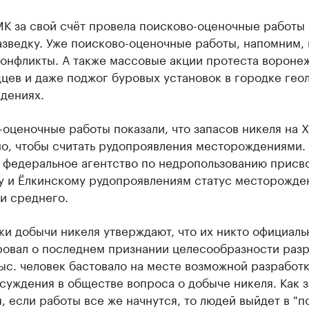
К за свой счёт провела поисково-оценочные работы 
зведку. Уже поисково-оценочные работы, напомним, 
конфликты. А также массовые акции протеста вороне
цев и даже поджог буровых установок в городке геол
дениях.
оценочные работы показали, что запасов никеля на 
но, чтобы считать рудопроявления месторождениями.
а федеральное агентство по недропользованию присв
у и Ёлкинскому рудопроявлениям статус месторожде
и среднего.
и добычи никеля утверждают, что их никто официаль
овал о последнем признании целесообразности разр
ыс. человек бастовало на месте возможной разработк
суждения в обществе вопроса о добыче никеля. Как 
, если работы все же начнутся, то людей выйдет в "п