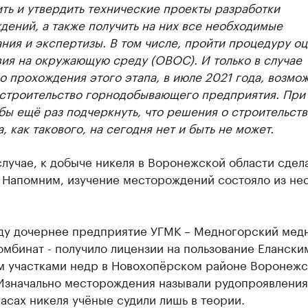
ть и утвердить технические проекты разработки
ений, а также получить на них все необходимые
ния и экспертизы. В том числе, пройти процедуру о
ия на окружающую среду (ОВОС). И только в случае
 прохождения этого этапа, в июле 2021 года, возмож
 строительство горнодобывающего предприятия. При
бы ещё раз подчеркнуть, что решения о строительств
, как такового, на сегодня нет и быть не может.
лучае, к добыче никеля в Воронежской области сдел
. Напомним, изучение месторождений состояло из не
оду дочернее предприятие УГМК – Медногорский мед
мбинат - получило лицензии на пользование Елански
м участками недр в Новохопёрском районе Воронеж
 Изначально месторождения называли рудопроявления
пасах никеля учёные судили лишь в теории.