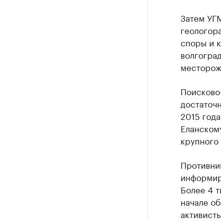
Затем УГМ
геологора
споры и 
волгоград
месторож
Поисково-
достаточ
2015 год
Еланском
крупного 
Противник
информир
Более 4 т
начале об
активисты