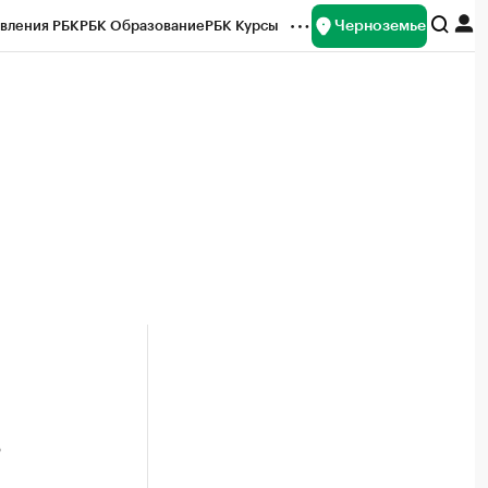
Черноземье
вления РБК
РБК Образование
РБК Курсы
рейтинги
Франшизы
Газета
ок наличной валюты
в