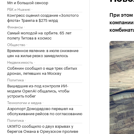
Мп и большой сенсор
РБК и Huawei
Конгресс оценил создание «Золотого
При этом
флота» Трампа в $275 млрд
компании
Финансы
комбината
Самый молодой на орбите. 65 лет
полету Титова в космос
Общество
Временное явление: в июле снижение
цен на жилье резко замедлилось
Недвижимость
Собянин сообщил о еще трех сбитых
дронах, летевших на Москву
Политика
Вышедшие из-под контроля ИИ-
модели OpenAI общались, чтобы
устроить побег
Технологии и медиа
Аэропорт Домодедово перешел на
обслуживание рейсов по согласованию
Политика
UKMTO сообщило о двух взрывах у
берегов Омана в Ормузском проливе