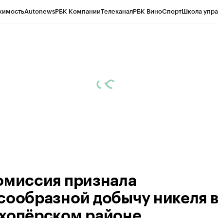
жимость
Autonews
РБК Компании
Телеканал
РБК Вино
Спорт
Школа упра
ипто
РБК Бизнес-среда
Дискуссионный клуб
Исследования
Кредитные 
рагентов
Политика
Экономика
Бизнес
Технологии и медиа
Финансы
Рын
омиссия признала
сообразной добычу никеля 
хопёрском районе