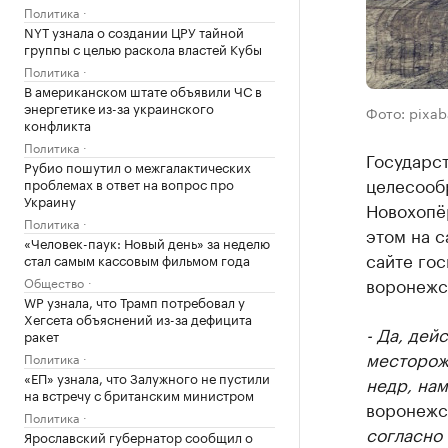
Политика
NYT узнала о создании ЦРУ тайной
группы с целью раскола властей Кубы
Политика
В американском штате объявили ЧС в
энергетике из-за украинского
Фото: pixa
конфликта
Политика
Государс
Рубио пошутил о межгалактических
целесооб
проблемах в ответ на вопрос про
Украину
Новохопё
Политика
этом на с
«Человек-паук: Новый день» за неделю
сайте гос
стал самым кассовым фильмом года
воронежс
Общество
WP узнала, что Трамп потребовал у
Хегсета объяснений из-за дефицита
- Да, дей
ракет
месторож
Политика
«ЕП» узнала, что Залужного не пустили
недр, на
на встречу с британским министром
воронежс
Политика
согласно 
Ярославский губернатор сообщил о