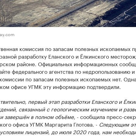
bay.com
твенная комиссия по запасам полезных ископаемых п
разной разработку Еланского и Ёлкинского месторож
рском районе. Официальных информационных сообщ
айте федерального агентства по недропользованию и
комиссии по запасам полезных ископаемых нет. Одна
ком офисе УГМК эту информацию подтвердили.
ствительно, первый этап разработки Еланского и Ёлки
дений, связанный с геологическим изучением и разв
ми завершён в полном объёме
, - сообщила пресс-сек
кого офиса УГМК Маргарита Глотова. -
Следующим эт
условиям лицензий, до июля 2020 года, нам необход