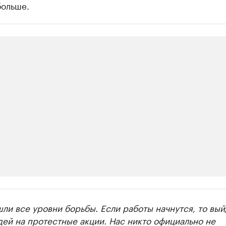
больше.
ии
ли все уровни борьбы. Если работы начнутся, то вый
ь новостями бизнеса на РБК
ей на протестные акции. Нас никто официально не