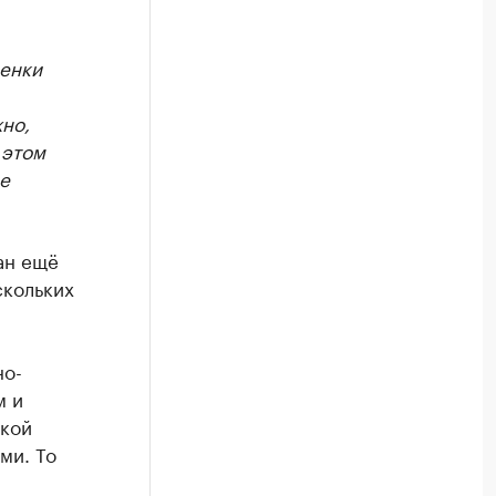
ценки
но,
 этом
е
ан ещё
скольких
но-
м и
ской
ми. То