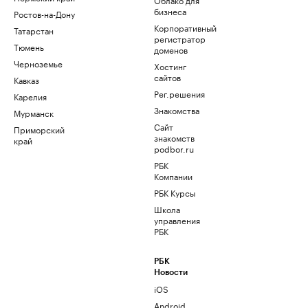
бизнеса
Ростов-на-Дону
Корпоративный
Татарстан
регистратор
Тюмень
доменов
Черноземье
Хостинг
сайтов
Кавказ
Рег.решения
Карелия
Знакомства
Мурманск
Сайт
Приморский
знакомств
край
podbor.ru
РБК
Компании
РБК Курсы
Школа
управления
РБК
РБК
Новости
iOS
Android