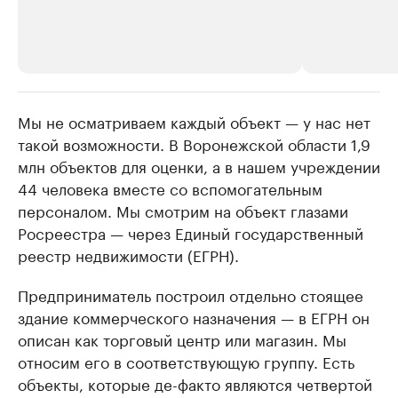
Мы не осматриваем каждый объект — у нас нет
РБК Компании
РБК Компании
такой возможности. В Воронежской области 1,9
Делитесь новостями бизнеса на РБК
Крупнейшие 
млн объектов для оценки, а в нашем учреждении
продавцы м
Управляйте страницей компании и развивайте личные
бренды спикеров бизнеса
44 человека вместе со вспомогательным
Ознакомьтесь с и
персоналом. Мы смотрим на объект глазами
Росреестра — через Единый государственный
реестр недвижимости (ЕГРН).
Предприниматель построил отдельно стоящее
здание коммерческого назначения — в ЕГРН он
описан как торговый центр или магазин. Мы
относим его в соответствующую группу. Есть
объекты, которые де-факто являются четвертой