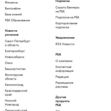
Финансы
Подписки
Скрыть баннеры
Биографии
на РБК
База знаний
Подписка на РБК
РБК Образование
Корпоративная
подписка
Новости
регионов
Уведомления
Санкт-Петербург
RSS Новости
и область
Екатеринбург
РБК
Новосибирск
О компании
Омск
Контактная
Башкортостан
информация
Вологодская
Редакция
область
Размещение
Калининград
рекламы
Краснодарский
край
Другие
Нижний
продукты
Новгород
РБК
Пермский край
Облако для