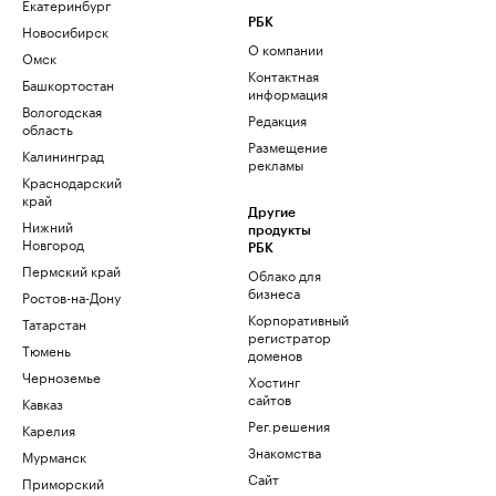
Екатеринбург
РБК
Новосибирск
О компании
Омск
Контактная
Башкортостан
информация
Вологодская
Редакция
область
Размещение
Калининград
рекламы
Краснодарский
край
Другие
Нижний
продукты
Новгород
РБК
Пермский край
Облако для
бизнеса
Ростов-на-Дону
Корпоративный
Татарстан
регистратор
Тюмень
доменов
Черноземье
Хостинг
сайтов
Кавказ
Рег.решения
Карелия
Знакомства
Мурманск
Сайт
Приморский
знакомств