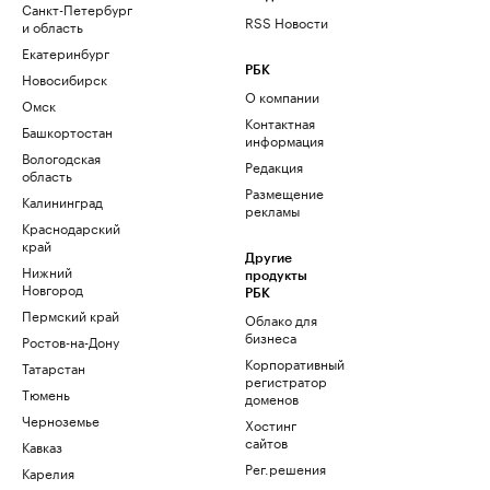
Санкт-Петербург
RSS Новости
и область
Екатеринбург
РБК
Новосибирск
О компании
Омск
Контактная
Башкортостан
информация
Вологодская
Редакция
область
Размещение
Калининград
рекламы
Краснодарский
край
Другие
Нижний
продукты
Новгород
РБК
Пермский край
Облако для
бизнеса
Ростов-на-Дону
Корпоративный
Татарстан
регистратор
Тюмень
доменов
Черноземье
Хостинг
сайтов
Кавказ
Рег.решения
Карелия