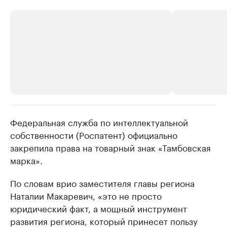
Федеральная служба по интеллектуальной
РБК Компании
РБК Компании
собственности (Роспатент) официально
Делитесь новостями бизнеса на РБК
Крупнейшие
закрепила права на товарный знак «Тамбовская
недвижимос
Управляйте страницей компании и развивайте личные
бренды спикеров бизнеса
марка».
Посмотрите данные
По словам врио заместителя главы региона
Наталии Макаревич, «это не просто
юридический факт, а мощный инструмент
развития региона, который принесет пользу