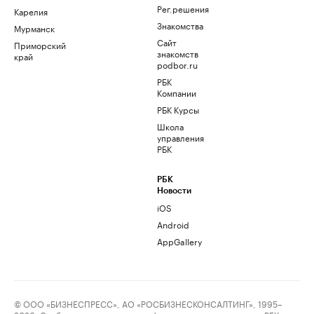
Рег.решения
Карелия
Знакомства
Мурманск
Сайт
Приморский
знакомств
край
podbor.ru
РБК
Компании
РБК Курсы
Школа
управления
РБК
РБК
Новости
iOS
Android
AppGallery
© ООО «БИЗНЕСПРЕСС», АО «РОСБИЗНЕСКОНСАЛТИНГ», 1995–