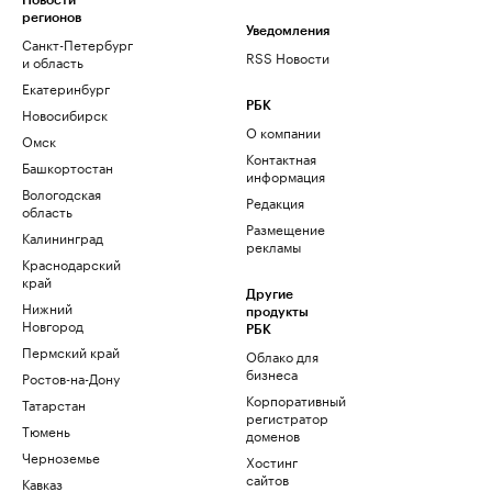
Новости
регионов
Уведомления
Санкт-Петербург
RSS Новости
и область
Екатеринбург
РБК
Новосибирск
О компании
Омск
Контактная
Башкортостан
информация
Вологодская
Редакция
область
Размещение
Калининград
рекламы
Краснодарский
край
Другие
Нижний
продукты
Новгород
РБК
Пермский край
Облако для
бизнеса
Ростов-на-Дону
Корпоративный
Татарстан
регистратор
Тюмень
доменов
Черноземье
Хостинг
сайтов
Кавказ