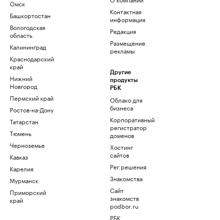
Омск
Контактная
Башкортостан
информация
Вологодская
Редакция
область
Размещение
Калининград
рекламы
Краснодарский
край
Другие
Нижний
продукты
Новгород
РБК
Пермский край
Облако для
бизнеса
Ростов-на-Дону
Корпоративный
Татарстан
регистратор
Тюмень
доменов
Черноземье
Хостинг
сайтов
Кавказ
Рег.решения
Карелия
Знакомства
Мурманск
Сайт
Приморский
знакомств
край
podbor.ru
РБК