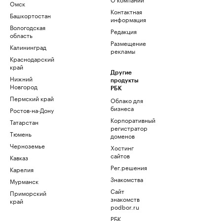
Омск
Контактная
Башкортостан
информация
Вологодская
Редакция
область
Размещение
Калининград
рекламы
Краснодарский
край
Другие
Нижний
продукты
Новгород
РБК
Пермский край
Облако для
бизнеса
Ростов-на-Дону
Корпоративный
Татарстан
регистратор
Тюмень
доменов
Черноземье
Хостинг
сайтов
Кавказ
Рег.решения
Карелия
Знакомства
Мурманск
Сайт
Приморский
знакомств
край
podbor.ru
РБК