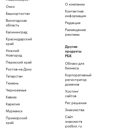
О компании
Омск
Контактная
Башкортостан
информация
Вологодская
Редакция
область
Размещение
Калининград
рекламы
Краснодарский
край
Другие
Нижний
продукты
Новгород
РБК
Пермский край
Облако для
бизнеса
Ростов-на-Дону
Корпоративный
Татарстан
регистратор
Тюмень
доменов
Черноземье
Хостинг
сайтов
Кавказ
Рег.решения
Карелия
Знакомства
Мурманск
Сайт
Приморский
знакомств
край
podbor.ru