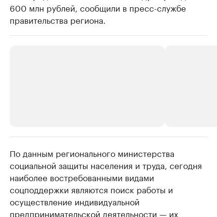
600 млн рублей, сообщили в пресс-службе
правительства региона.
По данным регионального министерства
РБК Компании
РБК Компании
социальной защиты населения и труда, сегодня
Делитесь новостями бизнеса на РБК
Крупнейшие
наиболее востребованными видами
недвижимос
Управляйте страницей компании и развивайте личные
бренды спикеров бизнеса
соцподдержки являются поиск работы и
Посмотрите данные
осуществление индивидуальной
предпринимательской деятельности — их