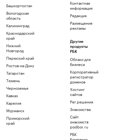
Контактная
Башкортостан
информация
Вологодская
Редакция
область
Размещение
Калининград
рекламы
Краснодарский
край
Другие
Нижний
продукты
Новгород
РБК
Пермский край
Облако для
бизнеса
Ростов-на-Дону
Корпоративный
Татарстан
регистратор
Тюмень
доменов
Черноземье
Хостинг
сайтов
Кавказ
Рег.решения
Карелия
Знакомства
Мурманск
Сайт
Приморский
знакомств
край
podbor.ru
РБК
Компании