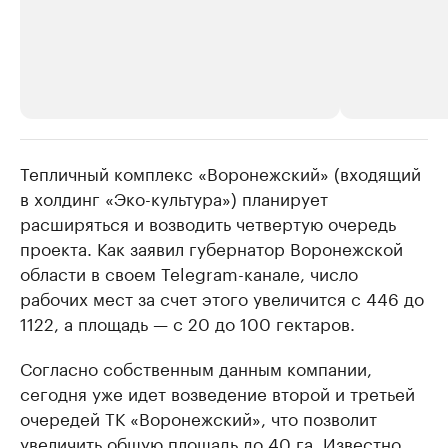
Тепличный комплекс «Воронежский» (входящий
РБК Компании
РБК Компании
в холдинг «Эко-культура») планирует
Делитесь новостями бизнеса на РБК
Крупнейшие
расширяться и возводить четвертую очередь
недвижимос
Управляйте страницей компании и развивайте личные
бренды спикеров бизнеса
проекта. Как заявил губернатор Воронежской
Посмотрите данные
области в своем Telegram-канале, число
рабочих мест за счет этого увеличится с 446 до
1122, а площадь — с 20 до 100 гектаров.
Согласно собственным данным компании,
сегодня уже идет возведение второй и третьей
очередей ТК «Воронежский», что позволит
увеличить общую площадь до 40 га. Известно,