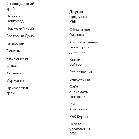
Краснодарский
край
Другие
Нижний
продукты
Новгород
РБК
Пермский край
Облако для
бизнеса
Ростов-на-Дону
Корпоративный
Татарстан
регистратор
Тюмень
доменов
Черноземье
Хостинг
сайтов
Кавказ
Рег.решения
Карелия
Знакомства
Мурманск
Сайт
Приморский
знакомств
край
podbor.ru
РБК
Компании
РБК Курсы
Школа
управления
РБК