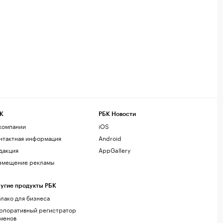
К
РБК Новости
компании
iOS
нтактная информация
Android
дакция
AppGallery
змещение рекламы
угие продукты РБК
лако для бизнеса
рпоративный регистратор
менов