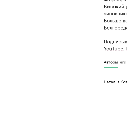
Высокий 
чиновнико
Больше вс
Белгород
Подписыв
YouTube
,
Авторы
Теги
Наталья Ко