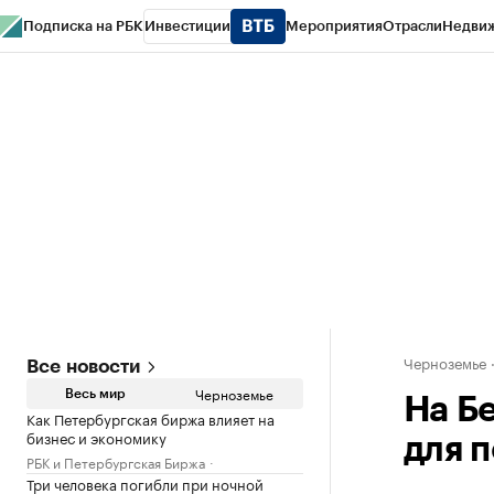
Подписка на РБК
Инвестиции
Мероприятия
Отрасли
Недви
РБК Life
Тренды
Визионеры
Национальные проекты
Город
Стиль
Кр
Спецпроекты СПб
Конференции СПб
Спецпроекты
Проверка конт
Черноземье
Все новости
Черноземье
Весь мир
На Б
Как Петербургская биржа влияет на
бизнес и экономику
для 
РБК и Петербургская Биржа
Три человека погибли при ночной