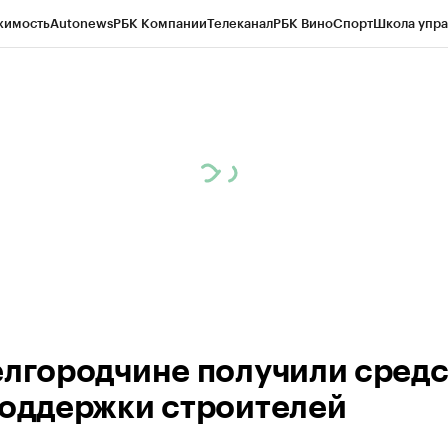
жимость
Autonews
РБК Компании
Телеканал
РБК Вино
Спорт
Школа упра
ипто
РБК Бизнес-среда
Дискуссионный клуб
Исследования
Кредитные 
рагентов
Политика
Экономика
Бизнес
Технологии и медиа
Финансы
Рын
елгородчине получили средс
поддержки строителей