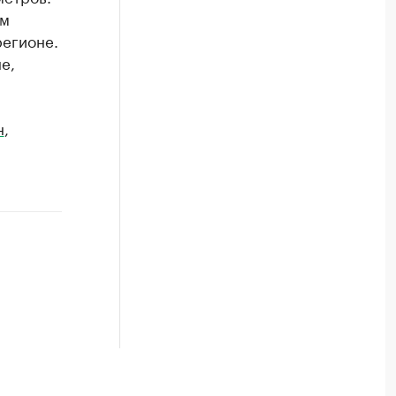
ам
регионе.
е,
н
,