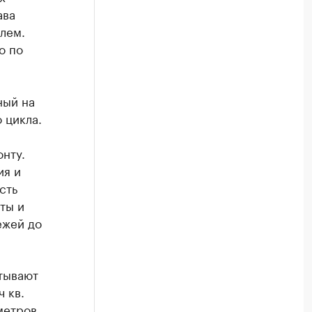
ава
олем.
о по
ный на
 цикла.
нту.
ия и
сть
ты и
ежей до
итывают
 кв.
метров.