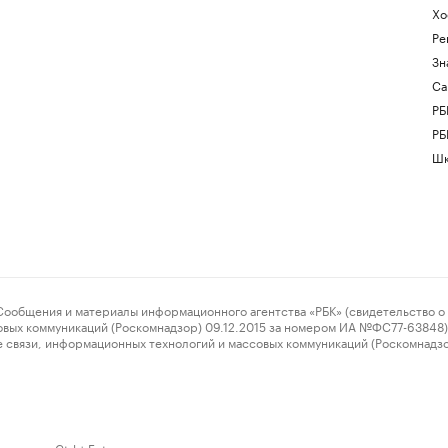
Хо
Ре
Зн
Са
РБ
РБ
Шк
ения и материалы информационного агентства «РБК» (свидетельство о 
овых коммуникаций (Роскомнадзор) 09.12.2015 за номером ИА №ФС77-63848) 
 связи, информационных технологий и массовых коммуникаций (Роскомнадз
нажмите Ctrl + Enter