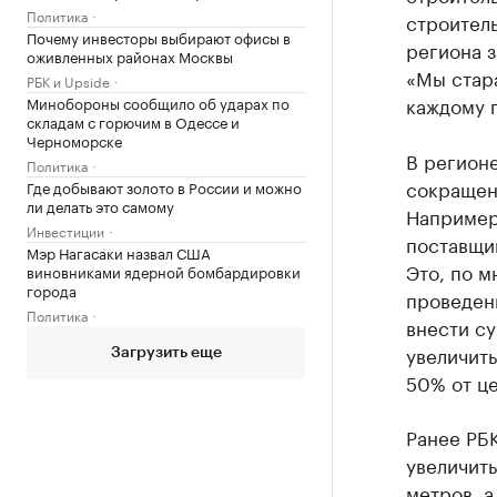
Политика
строитель
Почему инвесторы выбирают офисы в
региона з
оживленных районах Москвы
«Мы стара
РБК и Upside
каждому 
Минобороны сообщило об ударах по
складам с горючим в Одессе и
Черноморске
В регион
Политика
сокращен
Где добывают золото в России и можно
ли делать это самому
Например
Инвестиции
поставщик
Мэр Нагасаки назвал США
Это, по м
виновниками ядерной бомбардировки
города
проведени
Политика
внести с
увеличит
Загрузить еще
50% от це
Ранее РБ
увеличить
метров, а