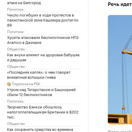
атаке на Белгород
Речь иде
Политика
Число погибших в ходе протестов в
пакистанской зоне Кашмира достигло
89
Политика
Хуситы атаковали беспилотником НПЗ
Aramco в Джизане
Общество
Как внуки влияют на здоровье бабушек
и дедушек
Общество
«Последняя капля»: о чем говорят
внезапные вспышки гнева
Подписка на РБК
Утром над Татарстаном и Башкирией
сбили 12 беспилотников
Политика
Творчество Бэнкси обошлось
налогоплательщикам Британии в $202
тыс.
Общество
Как сохранить средства во времена
Фото: pixa