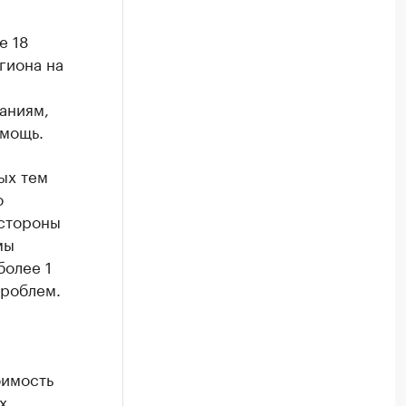
е 18
гиона на
аниям,
омощь.
ых тем
о
 стороны
мы
более 1
проблем.
оимость
х