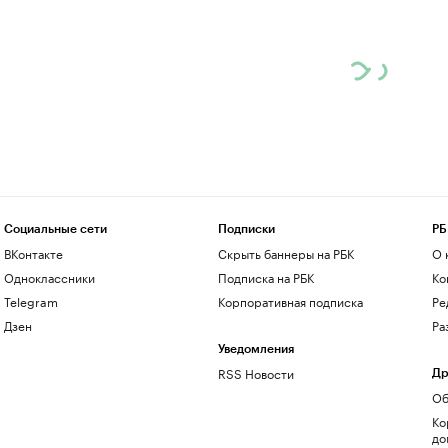
Социальные сети
Подписки
РБ
ВКонтакте
Скрыть баннеры на РБК
О 
Одноклассники
Подписка на РБК
Ко
Telegram
Корпоративная подписка
Ре
Дзен
Ра
Уведомления
RSS Новости
Др
Об
Ко
до