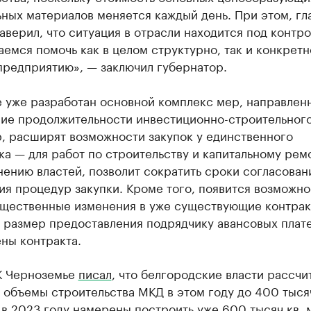
ных материалов меняется каждый день. При этом, гл
аверил, что ситуация в отрасли находится под контр
емся помочь как в целом структурно, так и конкретн
предприятию», — заключил губернатор.
е уже разработан основной комплекс мер, направлен
ие продолжительности инвестиционно-строительного
, расширят возможности закупок у единственного
а — для работ по строительству и капитальному ремо
нению властей, позволит сократить сроки согласован
я процедур закупки. Кроме того, появится возможно
ущественные изменения в уже существующие контрак
ь размер предоставления подрядчику авансовых плат
ны контракта.
К Черноземье
писал
, что белгородские власти рассч
 объемы строительства МКД в этом году до 400 тысяч
 в 2023 году намерены построить уже 600 тысяч кв. 