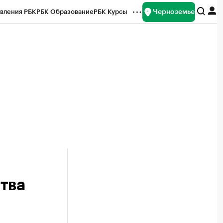
Черноземье
вления РБК
РБК Образование
РБК Курсы
рейтинги
Франшизы
Газета
ок наличной валюты
тва