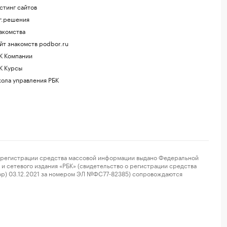
стинг сайтов
г.решения
акомства
йт знакомств podbor.ru
К Компании
К Курсы
ола управления РБК
регистрации средства массовой информации выдано Федеральной
и сетевого издания «РБК» (свидетельство о регистрации средства
ор) 03.12.2021 за номером ЭЛ №ФС77-82385) сопровождаются