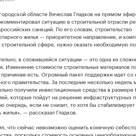
городской области Вячеслав Гладков на прямом эфир
окомментировал ситуацию в строительной отрасли ре
российских санкций. По его словам, строительство
ртирного жилья — приоритетное направление, и комп
в строительной сфере, нужно оказать необходимую п
ельно, в сложившейся ситуации — это одна из сложн
ня. Изменение стоимости строительных материалов п
 причинам есть. Огромный пакет поддержки идет со
ого правительства. За последние несколько недель 
ельно получили инвестиционные средства в размере 
лей, которые пойдут на решение инфраструктурных 
ою очередь, если не снизит, то хотя бы стабилизирует
 жилья», — рассказал Гладков.
ил, что сейчас невозможно оценить конечную себест
ьства, поскольку стоимость основных ценообразующи