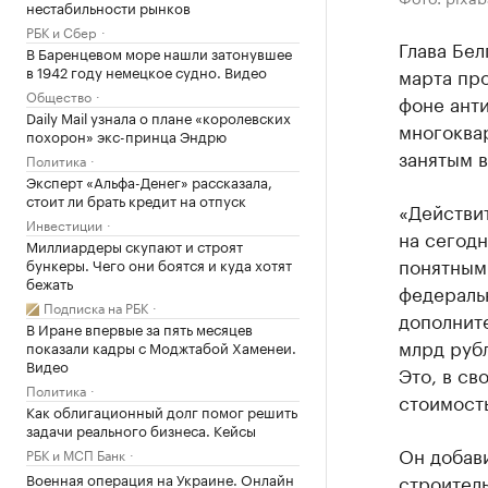
нестабильности рынков
РБК и Сбер
Глава Бел
В Баренцевом море нашли затонувшее
в 1942 году немецкое судно. Видео
марта пр
Общество
фоне анти
Daily Mail узнала о плане «королевских
многоква
похорон» экс-принца Эндрю
занятым 
Политика
Эксперт «Альфа-Денег» рассказала,
стоит ли брать кредит на отпуск
«Действит
Инвестиции
на сегод
Миллиардеры скупают и строят
понятным
бункеры. Чего они боятся и куда хотят
бежать
федеральн
Подписка на РБК
дополнит
В Иране впервые за пять месяцев
млрд руб
показали кадры с Моджтабой Хаменеи.
Видео
Это, в св
Политика
стоимость
Как облигационный долг помог решить
задачи реального бизнеса. Кейсы
Он добав
РБК и МСП Банк
Военная операция на Украине. Онлайн
строител