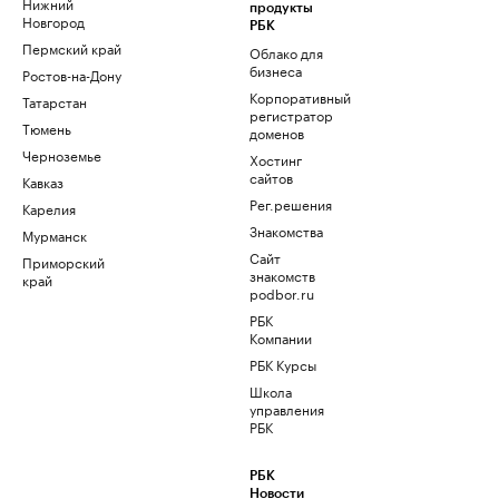
Нижний
продукты
Новгород
РБК
Пермский край
Облако для
бизнеса
Ростов-на-Дону
Корпоративный
Татарстан
регистратор
Тюмень
доменов
Черноземье
Хостинг
сайтов
Кавказ
Рег.решения
Карелия
Знакомства
Мурманск
Сайт
Приморский
знакомств
край
podbor.ru
РБК
Компании
РБК Курсы
Школа
управления
РБК
РБК
Новости