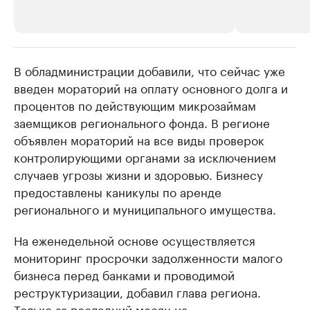
В обладминистрации добавили, что сейчас уже
РБК Компании
РБК Компании
введен мораторий на оплату основного долга и
Делитесь новостями бизнеса на РБК
Крупнейшие 
процентов по действующим микрозаймам
продавцы м
Управляйте страницей компании и развивайте личные
бренды спикеров бизнеса
заемщиков регионального фонда. В регионе
Ознакомьтесь с и
объявлен мораторий на все виды проверок
контролирующими органами за исключением
случаев угрозы жизни и здоровью. Бизнесу
предоставлены каникулы по аренде
регионального и муниципального имущества.
На еженедельной основе осуществляется
мониторинг просрочки задолженности малого
бизнеса перед банками и проводимой
реструктуризации, добавил глава региона.
Только за последний месяц на