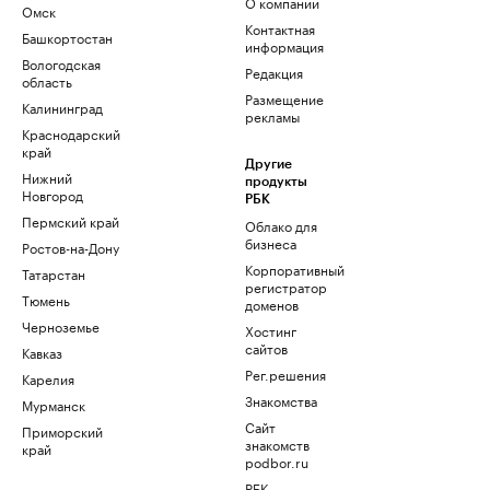
О компании
Омск
Контактная
Башкортостан
информация
Вологодская
Редакция
область
Размещение
Калининград
рекламы
Краснодарский
край
Другие
Нижний
продукты
Новгород
РБК
Пермский край
Облако для
бизнеса
Ростов-на-Дону
Корпоративный
Татарстан
регистратор
Тюмень
доменов
Черноземье
Хостинг
сайтов
Кавказ
Рег.решения
Карелия
Знакомства
Мурманск
Сайт
Приморский
знакомств
край
podbor.ru
РБК