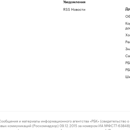
Уведомления
RSS Новости
Др
Об
Ко
до
Хо
Ре
Зн
Са
РБ
РБ
Шк
ения и материалы информационного агентства «РБК» (свидетельство о 
овых коммуникаций (Роскомнадзор) 09.12.2015 за номером ИА №ФС77-63848) 
 связи, информационных технологий и массовых коммуникаций (Роскомнадз