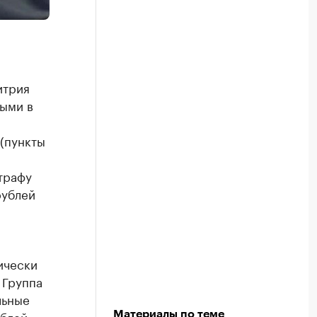
итрия
ными в
(пункты
трафу
рублей
ически
 Группа
льные
ублей
Материалы по теме