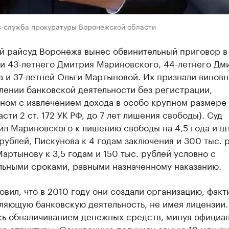
с-служба прокуратуры Воронежской области
й райсуд Воронежа вынес обвинительный приговор в
и 43-летнего Дмитрия Мариновского, 44-летнего Дм
 и 37-летней Ольги Мартыновой. Их признали винов
лении банковской деятельности без регистрации,
ном с извлечением дохода в особо крупном размере 
части 2 ст. 172 УК РФ, до 7 лет лишения свободы). Суд
ил Мариновского к лишению свободы на 4,5 года и ш
рублей, Пискунова к 4 годам заключения и 300 тыс. 
артынову к 3,5 годам и 150 тыс. рублей условно с
льными сроками, равными назначенному наказанию.
овил, что в 2010 году они создали организацию, факт
ляющую банковскую деятельность, не имея лицензии.
сь обналичиванием денежных средств, минуя официа
ие структуры. Осужденные получили свыше 19 млн р