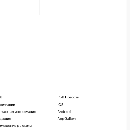
К
РБК Новости
компании
iOS
нтактная информация
Android
дакция
AppGallery
змещение рекламы