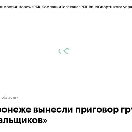
жимость
Autonews
РБК Компании
Телеканал
РБК Вино
Спорт
Школа упра
ипто
РБК Бизнес-среда
Дискуссионный клуб
Исследования
Кредитные 
рагентов
Политика
Экономика
Бизнес
Технологии и медиа
Финансы
Рын
 область
ронеже вынесли приговор гр
альщиков»