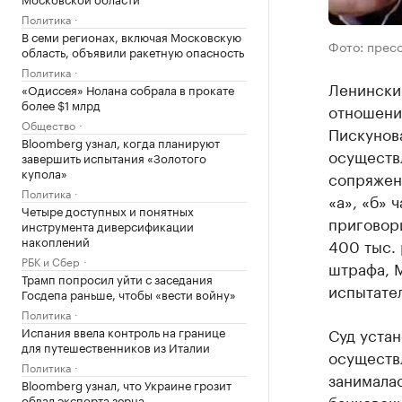
Политика
В семи регионах, включая Московскую
Фото: прес
область, объявили ракетную опасность
Политика
Ленински
«Одиссея» Нолана собрала в прокате
более $1 млрд
отношени
Общество
Пискунова
Bloomberg узнал, когда планируют
осуществ
завершить испытания «Золотого
купола»
сопряжен
Политика
«а», «б» 
Четыре доступных и понятных
приговор
инструмента диверсификации
накоплений
400 тыс. 
РБК и Сбер
штрафа, М
Трамп попросил уйти с заседания
испытате
Госдепа раньше, чтобы «вести войну»
Политика
Испания ввела контроль на границе
Суд устан
для путешественников из Италии
осуществ
Политика
занимала
Bloomberg узнал, что Украине грозит
банковск
обвал экспорта зерна