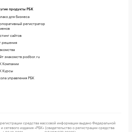
угие продукты РБК
лако для бизнеса
рпоративный регистратор
менов
стинг сайтов
г.решения
акомства
йт знакомств podbor.ru
К Компании
К Курсы
ола управления РБК
регистрации средства массовой информации выдано Федеральной
и сетевого издания «РБК» (свидетельство о регистрации средства
ор) 03.12.2021 за номером ЭЛ №ФС77-82385) сопровождаются