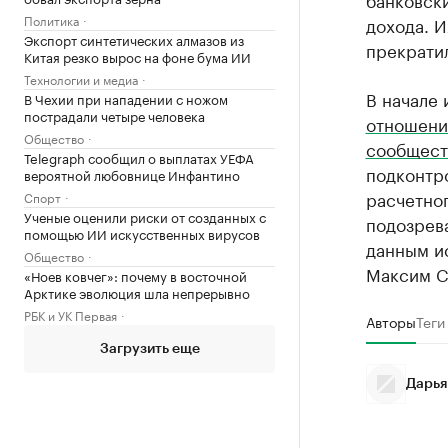
Политика
дохода. И
Экспорт синтетических алмазов из
прекратил
Китая резко вырос на фоне бума ИИ
Технологии и медиа
В начале
В Чехии при нападении с ножом
пострадали четыре человека
отношени
Общество
сообщест
Telegraph сообщил о выплатах УЕФА
подконтр
вероятной любовнице Инфантино
расчетног
Спорт
Ученые оценили риски от созданных с
подозрев
помощью ИИ искусственных вирусов
данным и
Общество
Максим С
«Ноев ковчег»: почему в восточной
Арктике эволюция шла непрерывно
РБК и УК Первая
Авторы
Теги
Загрузить еще
Дарья