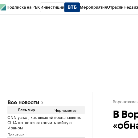
Подписка на РБК
Инвестиции
Мероприятия
Отрасли
Недви
РБК Life
Тренды
Визионеры
Национальные проекты
Город
Стиль
Кр
Спецпроекты СПб
Конференции СПб
Спецпроекты
Проверка конт
Воронежская
Все новости
Черноземье
Весь мир
В Во
CNN узнал, как высший военачальник
США пытается закончить войну с
«обн
Ираном
Политика