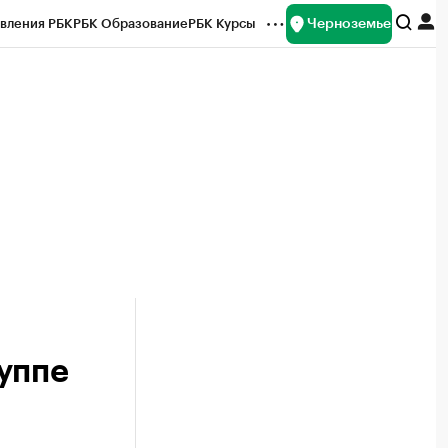
Черноземье
вления РБК
РБК Образование
РБК Курсы
рейтинги
Франшизы
Газета
ок наличной валюты
уппе