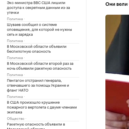
Экс-министра ВВС США лишили
Они вели
доступа к секретным данным из-за
утечки
Политика
Шуваев сообщил о системе
оповещения, для которой не нужны
сеть и зарядка
Политика
В Московской области объявили
беспилотную опасность
Политика
В Московской области второй раз за
ночь объявили ракетную опасность
Политика
Пентагон отстранил генерала,
отвечавшего за помощь Украине и
фланг НАТО
Политика
В США произошло крушение
пожарного вертолета с двумя членами
экипажа
Общество
Ракетную опасность объявили в
Московской области