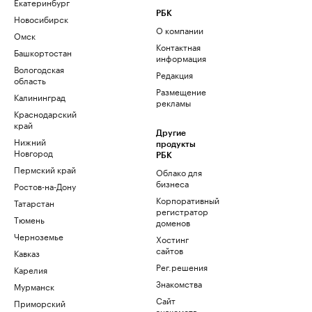
Екатеринбург
РБК
Новосибирск
О компании
Омск
Контактная
Башкортостан
информация
Вологодская
Редакция
область
Размещение
Калининград
рекламы
Краснодарский
край
Другие
Нижний
продукты
Новгород
РБК
Пермский край
Облако для
бизнеса
Ростов-на-Дону
Корпоративный
Татарстан
регистратор
Тюмень
доменов
Черноземье
Хостинг
сайтов
Кавказ
Рег.решения
Карелия
Знакомства
Мурманск
Сайт
Приморский
знакомств