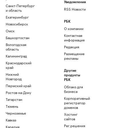
Уведомления
Санкт-Петербург
RSS Новости
и область
Екатеринбург
РБК
Новосибирск
О компании
Омск
Контактная
Башкортостан
информация
Вологодская
Редакция
область
Размещение
Калининград
рекламы
Краснодарский
край
Другие
Нижний
продукты
Новгород
РБК
Пермский край
Облако для
бизнеса
Ростов-на-Дону
Корпоративный
Татарстан
регистратор
Тюмень
доменов
Черноземье
Хостинг
сайтов
Кавказ
Рег.решения
Карелия