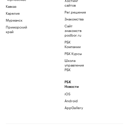
Хостинг
сайтов
Кавказ
Рег.решения
Карелия
Знакомства
Мурманск
Сайт
Приморский
знакомств
край
podbor.ru
РБК
Компании
РБК Курсы
Школа
управления
РБК
РБК
Новости
iOS
Android
AppGallery