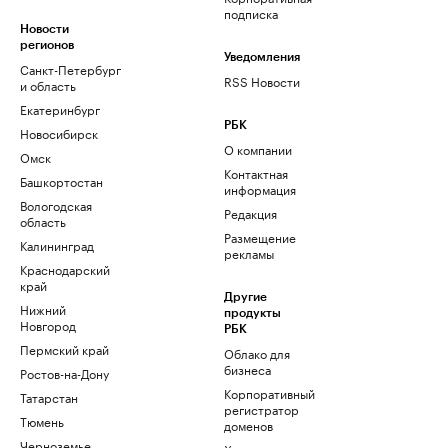
подписка
Новости
регионов
Уведомления
Санкт-Петербург
RSS Новости
и область
Екатеринбург
РБК
Новосибирск
О компании
Омск
Контактная
Башкортостан
информация
Вологодская
Редакция
область
Размещение
Калининград
рекламы
Краснодарский
край
Другие
Нижний
продукты
Новгород
РБК
Пермский край
Облако для
бизнеса
Ростов-на-Дону
Корпоративный
Татарстан
регистратор
Тюмень
доменов
Черноземье