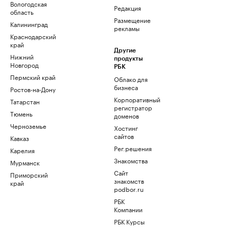
Вологодская
Редакция
область
Размещение
Калининград
рекламы
Краснодарский
край
Другие
Нижний
продукты
Новгород
РБК
Пермский край
Облако для
бизнеса
Ростов-на-Дону
Корпоративный
Татарстан
регистратор
Тюмень
доменов
Черноземье
Хостинг
сайтов
Кавказ
Рег.решения
Карелия
Знакомства
Мурманск
Сайт
Приморский
знакомств
край
podbor.ru
РБК
Компании
РБК Курсы