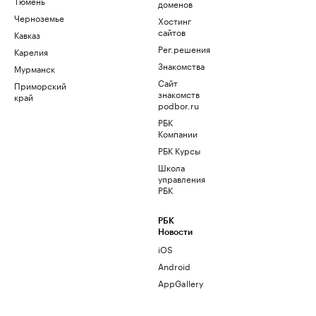
Тюмень
доменов
Черноземье
Хостинг
сайтов
Кавказ
Рег.решения
Карелия
Знакомства
Мурманск
Сайт
Приморский
знакомств
край
podbor.ru
РБК
Компании
РБК Курсы
Школа
управления
РБК
РБК
Новости
iOS
Android
AppGallery