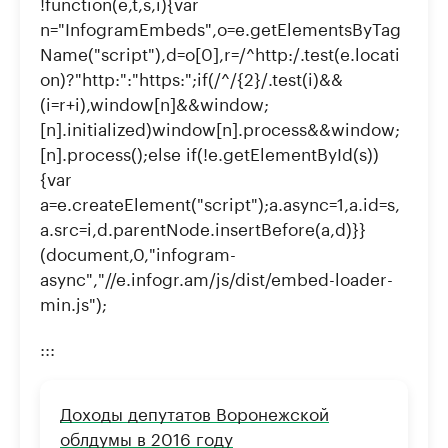
!function(e,t,s,i){var
n="InfogramEmbeds",o=e.getElementsByTag
Name("script"),d=o[0],r=/^http:/.test(e.locati
on)?"http:":"https:";if(/^/{2}/.test(i)&&
(i=r+i),window[n]&&window;
[n].initialized)window[n].process&&window;
[n].process();else if(!e.getElementById(s))
{var
a=e.createElement("script");a.async=1,a.id=s,
a.src=i,d.parentNode.insertBefore(a,d)}}
(document,0,"infogram-
async","//e.infogr.am/js/dist/embed-loader-
min.js");
:::
Доходы депутатов Воронежской
облдумы в 2016 году