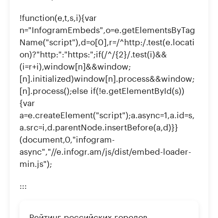
!function(e,t,s,i){var
n="InfogramEmbeds",o=e.getElementsByTag
Name("script"),d=o[0],r=/^http:/.test(e.locati
on)?"http:":"https:";if(/^/{2}/.test(i)&&
(i=r+i),window[n]&&window;
[n].initialized)window[n].process&&window;
[n].process();else if(!e.getElementById(s))
{var
a=e.createElement("script");a.async=1,a.id=s,
a.src=i,d.parentNode.insertBefore(a,d)}}
(document,0,"infogram-
async","//e.infogr.am/js/dist/embed-loader-
min.js");
:::
Рейтинг российских городов-