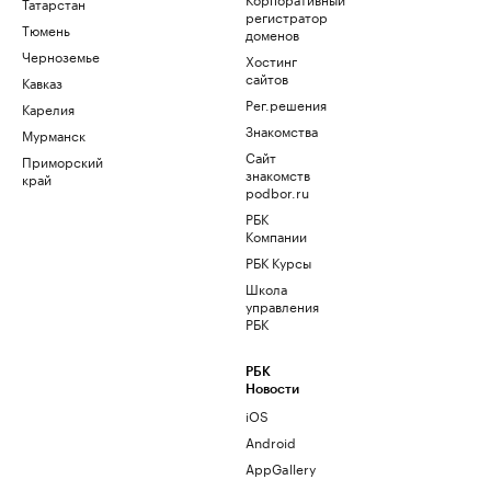
Татарстан
регистратор
Тюмень
доменов
Черноземье
Хостинг
сайтов
Кавказ
Рег.решения
Карелия
Знакомства
Мурманск
Сайт
Приморский
знакомств
край
podbor.ru
РБК
Компании
РБК Курсы
Школа
управления
РБК
РБК
Новости
iOS
Android
AppGallery