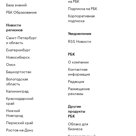
на РБК
База знаний
Подписка на РБК
РБК Образование
Корпоративная
подписка
Новости
регионов
Уведомления
Санкт-Петербург
RSS Новости
и область
Екатеринбург
РБК
Новосибирск
О компании
Омск
Контактная
Башкортостан
информация
Вологодская
Редакция
область
Размещение
Калининград
рекламы
Краснодарский
край
Другие
Нижний
продукты
Новгород
РБК
Пермский край
Облако для
бизнеса
Ростов-на-Дону
Корпоративный