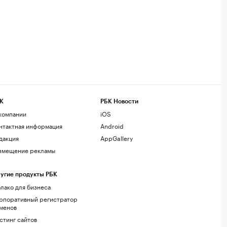
К
РБК Новости
компании
iOS
нтактная информация
Android
дакция
AppGallery
змещение рекламы
угие продукты РБК
лако для бизнеса
рпоративный регистратор
менов
стинг сайтов