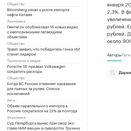
января 20
Общество
Bloomberg узнал о росте импорта
2,3%. В 
нефти Китаем
увеличени
Экономика
рублей. Е
Пентагон опубликовал 16 новых видео
с неопознанными летающими
рублей. 
объектами
около 90
Общество
Трамп заявил, что победитель гонки ИИ
станет лидером
Авторы
Теги
Технологии и медиа
Porsche SE призвал Volkswagen
сократить расходы
Дарья
Общество
Когда ВС России отменяет наказание
для пьяных за рулем. Список
исключений
Авто
Объем параллельного импорта в
Россию сократился на 23% за полгода
Экономика
Суд Петербурга вынес приговор экс-
главе НИИ вакцин и сывороток Трухину