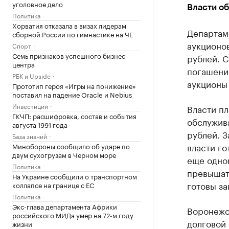
уголовное дело
Власти о
Политика
Хорватия отказала в визах лидерам
Департам
сборной России по гимнастике на ЧЕ
аукционо
Спорт
Семь признаков успешного бизнес-
рублей. 
центра
погашение
РБК и Upside
аукционы 
Прототип героя «Игры на понижение»
поставил на падение Oracle и Nebius
Инвестиции
Власти пл
ГКЧП: расшифровка, состав и события
обслужива
августа 1991 года
рублей. З
База знаний
власти го
Минобороны сообщило об ударе по
двум сухогрузам в Черном море
еще одног
Политика
превышать
На Украине сообщили о транспортном
готовы за
коллапсе на границе с ЕС
Политика
Экс-глава департамента Африки
Воронежс
российского МИДа умер на 72-м году
долговой 
жизни