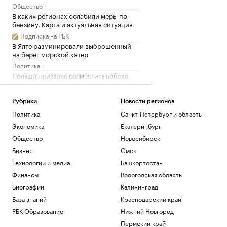
Общество
В каких регионах ослабили меры по
бензину. Карта и актуальная ситуация
Подписка на РБК
В Ялте разминировали выброшенный
на берег морской катер
Политика
Польша призвала разместить войска
США в стране на постоянной основе
Политика
Рубрики
Новости регионов
Netflix запер актера внутри билборда в
Голливуде ради рекламы фильма
Политика
Санкт-Петербург и область
Общество
Экономика
Екатеринбург
Общество
Новосибирск
Загрузить еще
Бизнес
Омск
Технологии и медиа
Башкортостан
Финансы
Вологодская область
Биографии
Калининград
База знаний
Краснодарский край
РБК Образование
Нижний Новгород
Пермский край