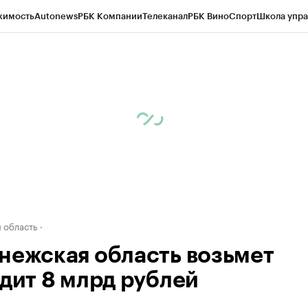
жимость
Autonews
РБК Компании
Телеканал
РБК Вино
Спорт
Школа упра
ипто
РБК Бизнес-среда
Дискуссионный клуб
Исследования
Кредитные 
рагентов
Политика
Экономика
Бизнес
Технологии и медиа
Финансы
Рын
 область
нежская область возьмет
едит 8 млрд рублей