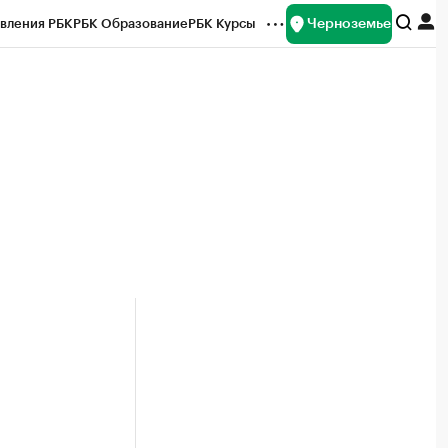
Черноземье
вления РБК
РБК Образование
РБК Курсы
рейтинги
Франшизы
Газета
ок наличной валюты