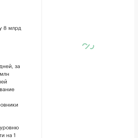
у 8 млрд
дней, за
 млн
ней
ивание
новники
 уровню
и на 1