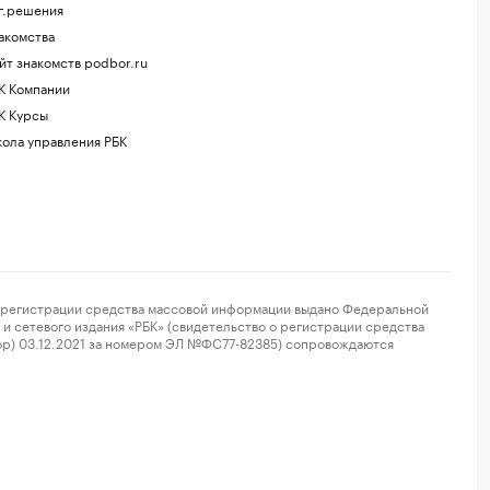
г.решения
акомства
йт знакомств podbor.ru
К Компании
К Курсы
ола управления РБК
регистрации средства массовой информации выдано Федеральной
и сетевого издания «РБК» (свидетельство о регистрации средства
ор) 03.12.2021 за номером ЭЛ №ФС77-82385) сопровождаются