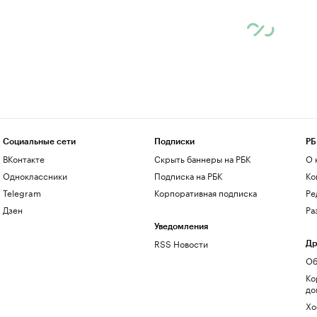
Социальные сети
Подписки
РБ
ВКонтакте
Скрыть баннеры на РБК
О 
Одноклассники
Подписка на РБК
Ко
Telegram
Корпоративная подписка
Ре
Дзен
Ра
Уведомления
RSS Новости
Др
Об
Ко
до
Хо