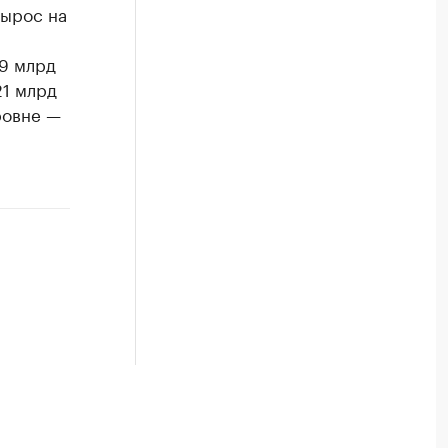
вырос на
89 млрд
21 млрд
ровне —