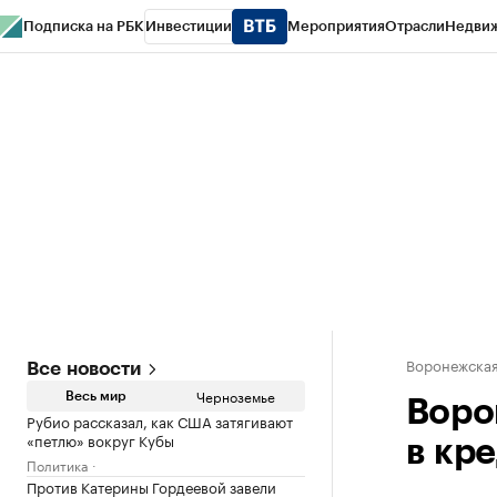
Подписка на РБК
Инвестиции
Мероприятия
Отрасли
Недви
РБК Life
Тренды
Визионеры
Национальные проекты
Город
Стиль
Кр
Спецпроекты СПб
Конференции СПб
Спецпроекты
Проверка конт
Воронежская
Все новости
Черноземье
Весь мир
Воро
Рубио рассказал, как США затягивают
«петлю» вокруг Кубы
в кр
Политика
Против Катерины Гордеевой завели