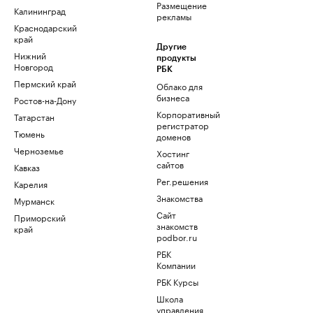
Размещение
Калининград
рекламы
Краснодарский
край
Другие
Нижний
продукты
Новгород
РБК
Пермский край
Облако для
бизнеса
Ростов-на-Дону
Корпоративный
Татарстан
регистратор
Тюмень
доменов
Черноземье
Хостинг
сайтов
Кавказ
Рег.решения
Карелия
Знакомства
Мурманск
Сайт
Приморский
знакомств
край
podbor.ru
РБК
Компании
РБК Курсы
Школа
управления