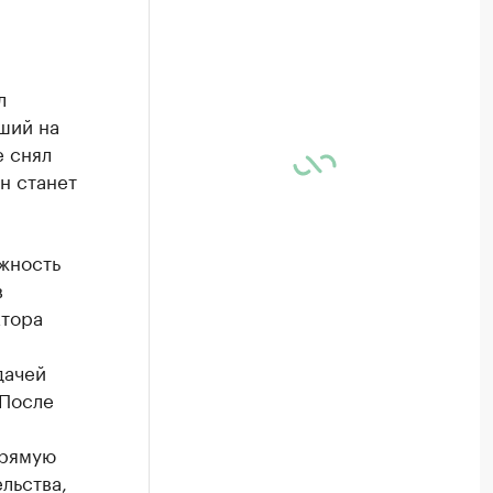
л
ший на
е снял
н станет
лжность
в
ктора
дачей
 После
прямую
льства,