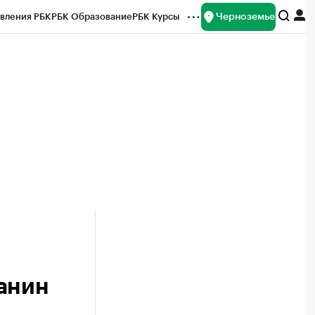
Черноземье
вления РБК
РБК Образование
РБК Курсы
рейтинги
Франшизы
Газета
ок наличной валюты
анин