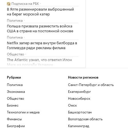
Подписка на РБК
В Ялте разминировали выброшенный
на берег морской катер
Политика
Польша призвала разместить войска
США в стране на постоянной основе
Политика
Netflix запер актера внутри билборда в
Голливуде ради рекламы фильма
Общество
The Atlantic узнал, что ответил Илон
Маск на просьбу Украины
Политика
Рубрики
Новости регионов
Загрузить еще
Политика
Санкт-Петербург и область
Экономика
Екатеринбург
Общество
Новосибирск
Бизнес
Омск
Технологии и медиа
Башкортостан
Финансы
Вологодская область
Биографии
Калининград