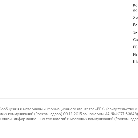
Ко
до
Хо
Ре
Зн
Са
РБ
РБ
Шк
ения и материалы информационного агентства «РБК» (свидетельство о 
овых коммуникаций (Роскомнадзор) 09.12.2015 за номером ИА №ФС77-63848) 
 связи, информационных технологий и массовых коммуникаций (Роскомнадз