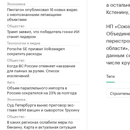
а осталь
Экономика
Пентагон опубликовал 16 новых видео
Кстенину,
с неопознанными летающими
объектами
НП «Союз
Общество
Трамп заявил, что победитель гонки ИИ
Объедине
станет лидером
перестро
Технологии и медиа
области»,
Porsche SE призвал Volkswagen
сократить расходы
данным со
Общество
числе кру
Когда ВС России отменяет наказание
для пьяных за рулем. Список
исключений
Теги
Авто
Объем параллельного импорта в
Россию сократился на 23% за полгода
Строитель
Экономика
Суд Петербурга вынес приговор экс-
главе НИИ вакцин и сывороток Трухину
Общество
В каких регионах ослабили меры по
бензину. Карта и актуальная ситуация