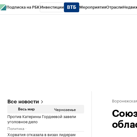
Подписка на РБК
Инвестиции
Мероприятия
Отрасли
Недви
РБК Life
Тренды
Визионеры
Национальные проекты
Город
Стиль
Кр
Спецпроекты СПб
Конференции СПб
Спецпроекты
Проверка конт
Воронежская
Все новости
Черноземье
Весь мир
Союз
Против Катерины Гордеевой завели
уголовное дело
обла
Политика
Хорватия отказала в визах лидерам