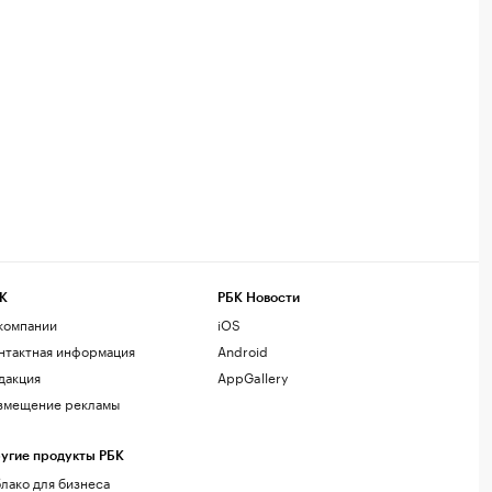
К
РБК Новости
компании
iOS
нтактная информация
Android
дакция
AppGallery
змещение рекламы
угие продукты РБК
лако для бизнеса