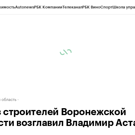
жимость
Autonews
РБК Компании
Телеканал
РБК Вино
Спорт
Школа упра
ипто
РБК Бизнес-среда
Дискуссионный клуб
Исследования
Кредитные 
рагентов
Политика
Экономика
Бизнес
Технологии и медиа
Финансы
Рын
 область
 строителей Воронежской
сти возглавил Владимир Аст