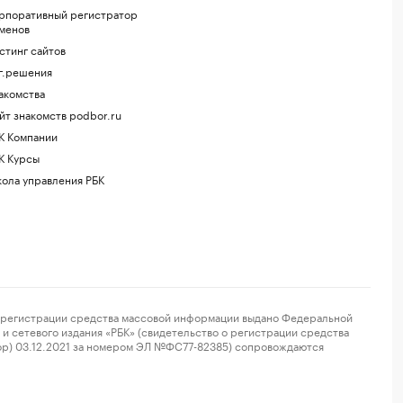
рпоративный регистратор
менов
стинг сайтов
г.решения
акомства
йт знакомств podbor.ru
К Компании
К Курсы
ола управления РБК
регистрации средства массовой информации выдано Федеральной
и сетевого издания «РБК» (свидетельство о регистрации средства
ор) 03.12.2021 за номером ЭЛ №ФС77-82385) сопровождаются