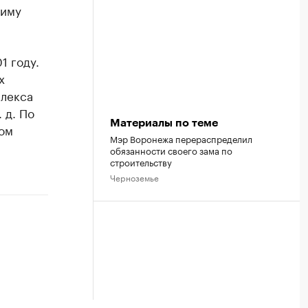
диму
1 году.
х
плекса
 д. По
Материалы по теме
том
Мэр Воронежа перераспределил
обязанности своего зама по
строительству
Черноземье