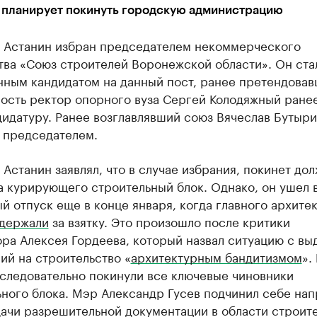
 планирует покинуть городскую администрацию
 Астанин избран председателем некоммерческого
тва «Союз строителей Воронежской области». Он ста
нным кандидатом на данный пост, ранее претендовав
ость ректор опорного вуза Сергей Колодяжный ране
идатуру. Ранее возглавлявший союз Вячеслав Бутыри
 председателем.
Астанин заявлял, что в случае избрания, покинет до
а курирующего строительный блок. Однако, он ушел 
й отпуск еще в конце января, когда главного архите
адержали
за взятку. Это произошло после критики
ра Алексея Гордеева, который назвал ситуацию с вы
ий на строительство «
архитектурным бандитизмом
».
следовательно покинули все ключевые чиновники
ьного блока. Мэр Александр Гусев подчинил себе на
ачи разрешительной документации в области строите