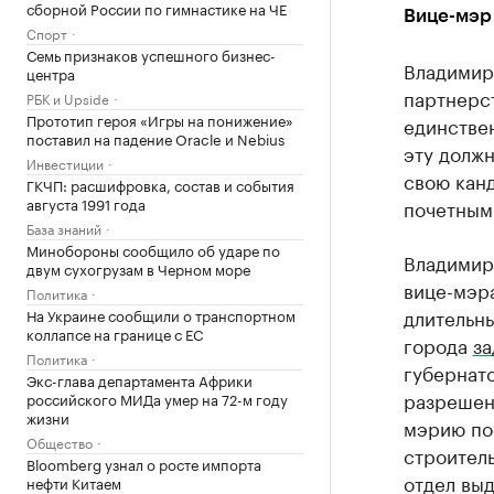
сборной России по гимнастике на ЧЕ
Вице-мэр
Спорт
Семь признаков успешного бизнес-
Владимир
центра
партнерс
РБК и Upside
Прототип героя «Игры на понижение»
единстве
поставил на падение Oracle и Nebius
эту должн
Инвестиции
свою канд
ГКЧП: расшифровка, состав и события
августа 1991 года
почетным
База знаний
Минобороны сообщило об ударе по
Владимир 
двум сухогрузам в Черном море
вице-мэр
Политика
длительны
На Украине сообщили о транспортном
коллапсе на границе с ЕС
города
з
Политика
губернато
Экс-глава департамента Африки
разрешен
российского МИДа умер на 72-м году
жизни
мэрию по
Общество
строител
Bloomberg узнал о росте импорта
отдел выд
нефти Китаем