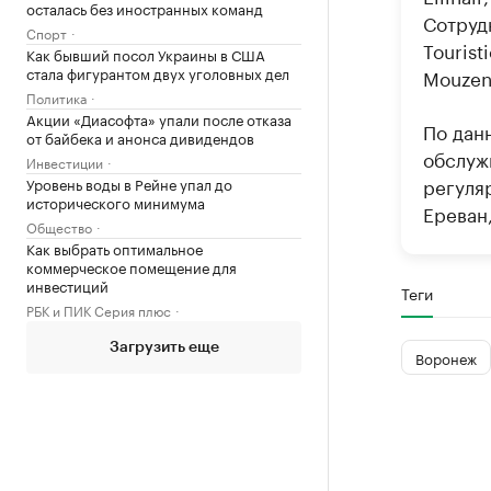
осталась без иностранных команд
Сотруд
Спорт
Tourist
Как бывший посол Украины в США
стала фигурантом двух уголовных дел
Mouzeni
Политика
Акции «Диасофта» упали после отказа
По да
от байбека и анонса дивидендов
обслуж
Инвестиции
регуля
Уровень воды в Рейне упал до
исторического минимума
Ереван
Общество
Как выбрать оптимальное
коммерческое помещение для
инвестиций
Теги
РБК и ПИК Серия плюс
Загрузить еще
Воронеж