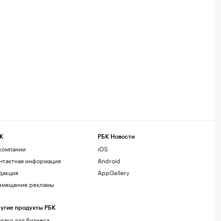
К
РБК Новости
компании
iOS
нтактная информация
Android
дакция
AppGallery
змещение рекламы
угие продукты РБК
лако для бизнеса