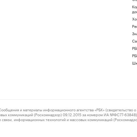
Ко
до
Хо
Ре
Зн
Са
РБ
РБ
Шк
ения и материалы информационного агентства «РБК» (свидетельство о 
овых коммуникаций (Роскомнадзор) 09.12.2015 за номером ИА №ФС77-63848) 
 связи, информационных технологий и массовых коммуникаций (Роскомнадз