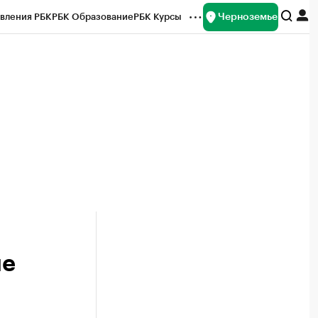
Черноземье
вления РБК
РБК Образование
РБК Курсы
рейтинги
Франшизы
Газета
ок наличной валюты
ие