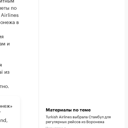
зитным
леты по
Airlines
ронежа в
ия
ам и
я
i из
тно.
онеж»
Материалы по теме
7
Turkish Airlines выбрала Стамбул для
ind,
регулярных рейсов из Воронежа
Черноземье