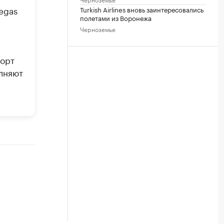
egas
Turkish Airlines вновь заинтересовались
полетами из Воронежа
Черноземье
порт
олняют