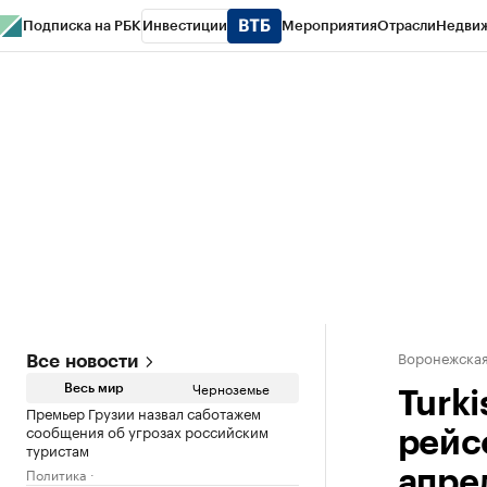
Подписка на РБК
Инвестиции
Мероприятия
Отрасли
Недви
РБК Life
Тренды
Визионеры
Национальные проекты
Город
Стиль
Кр
Спецпроекты СПб
Конференции СПб
Спецпроекты
Проверка конт
Воронежская
Все новости
Черноземье
Весь мир
Turki
Премьер Грузии назвал саботажем
сообщения об угрозах российским
рейс
туристам
Политика
апре