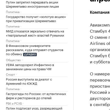
Путин запретил передавать акции
Шереметьево иностранным лицам
Политика
Компания
Государство получит «золотую акцию»
при приватизации Шереметьево
Авиакомпа
Политика
Стамбул 4
МИД отказался зеркально отвечать на
«театральный жест» властей Румынии
О смене п
Политика
Airlines 
В Финансовом университете
организо
рассказали, куда отправят студентов
по обмену
Стамбул б
РАДИО
Общество
и суббота
УЕФА заподозрил Инфантино в
занижении цены на права ЧМ
О намере
Спорт
перевозчи
Россия выступила за диалог с
Арменией по ЮКЖД
приостан
Политика
Россией и
Гастрогиды по России: от аутентичных
двусторон
ферм и ресторанов до отелей
РБК и РСХБ
в сентяб
Путин подписал указ, разрешающий