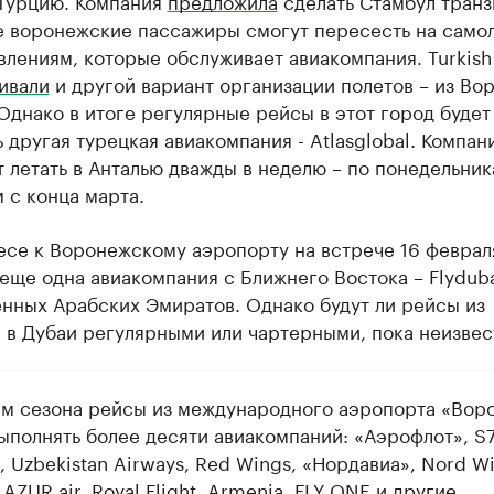
 Турцию. Компания
предложила
сделать Стамбул тран
де воронежские пассажиры смогут пересесть на само
влениям, которые обслуживает авиакомпания. Turkish 
ивали
и другой вариант организации полетов – из Во
Однако в итоге регулярные рейсы в этот город будет
 другая турецкая авиакомпания - Atlasglobal. Компан
 летать в Анталью дважды в неделю – по понедельник
 с конца марта.
есе к Воронежскому аэропорту на встрече 16 феврал
еще одна авиакомпания с Ближнего Востока – Flyduba
нных Арабских Эмиратов. Однако будут ли рейсы из
 в Дубаи регулярными или чартерными, пока неизвес
ем сезона рейсы из международного аэропорта «Вор
выполнять более десяти авиакомпаний: «Аэрофлот», S
s, Uzbekistan Airways, Red Wings, «Нордавиа», Nord W
r, AZUR air, Royal Flight, Armenia, FLY ONE и другие.