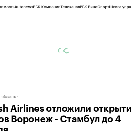
жимость
Autonews
РБК Компании
Телеканал
РБК Вино
Спорт
Школа упра
ипто
РБК Бизнес-среда
Дискуссионный клуб
Исследования
Кредитные 
рагентов
Политика
Экономика
Бизнес
Технологии и медиа
Финансы
Рын
 область
sh Airlines отложили открыт
ов Воронеж - Стамбул до 4
ля