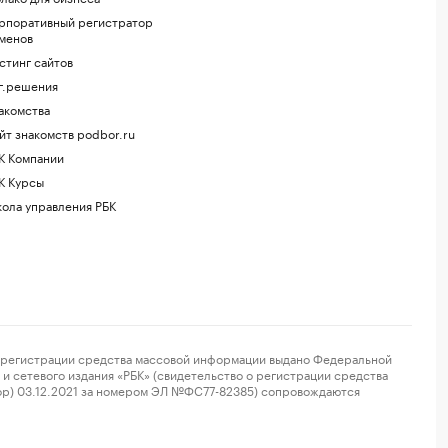
рпоративный регистратор
менов
стинг сайтов
г.решения
акомства
йт знакомств podbor.ru
К Компании
К Курсы
ола управления РБК
регистрации средства массовой информации выдано Федеральной
и сетевого издания «РБК» (свидетельство о регистрации средства
ор) 03.12.2021 за номером ЭЛ №ФС77-82385) сопровождаются