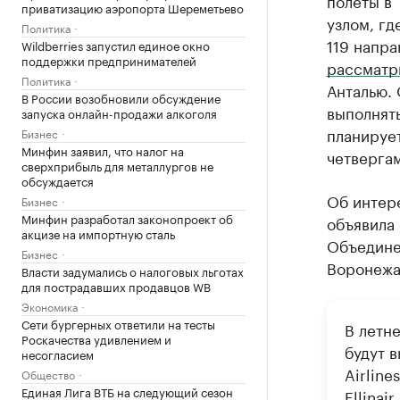
полеты в
приватизацию аэропорта Шереметьево
узлом, г
Политика
119 напра
Wildberries запустил единое окно
поддержки предпринимателей
рассматр
Политика
Анталью. 
В России возобновили обсуждение
выполнять
запуска онлайн-продажи алкоголя
планирует
Бизнес
Минфин заявил, что налог на
четвергам
сверхприбыль для металлургов не
обсуждается
Об интер
Бизнес
Минфин разработал законопроект об
объявила 
акцизе на импортную сталь
Объедине
Бизнес
Воронежа
Власти задумались о налоговых льготах
для пострадавших продавцов WB
Экономика
Сети бургерных ответили на тесты
В летн
Роскачества удивлением и
будут 
несогласием
Airline
Общество
Единая Лига ВТБ на следующий сезон
Ellinai