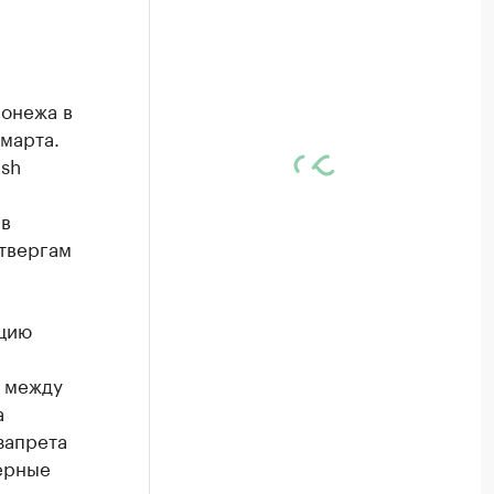
ронежа в
 марта.
ish
 в
етвергам
рцию
х между
а
запрета
ерные