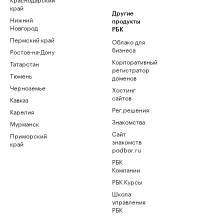
край
Другие
Нижний
продукты
Новгород
РБК
Пермский край
Облако для
бизнеса
Ростов-на-Дону
Корпоративный
Татарстан
регистратор
Тюмень
доменов
Черноземье
Хостинг
сайтов
Кавказ
Рег.решения
Карелия
Знакомства
Мурманск
Сайт
Приморский
знакомств
край
podbor.ru
РБК
Компании
РБК Курсы
Школа
управления
РБК