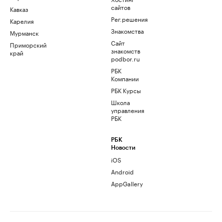
сайтов
Кавказ
Рег.решения
Карелия
Знакомства
Мурманск
Сайт
Приморский
знакомств
край
podbor.ru
РБК
Компании
РБК Курсы
Школа
управления
РБК
РБК
Новости
iOS
Android
AppGallery