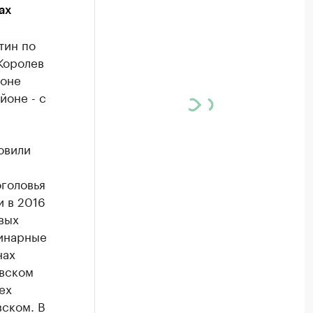
ах
тин по
Королев
йоне
йоне - с
овили
оголовья
и в 2016
вых
ринарные
нах
авском
ех
вском. В