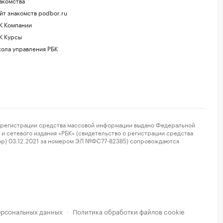
акомства
йт знакомств podbor.ru
К Компании
К Курсы
ола управления РБК
регистрации средства массовой информации выдано Федеральной
и сетевого издания «РБК» (свидетельство о регистрации средства
ор) 03.12.2021 за номером ЭЛ №ФС77-82385) сопровождаются
ерсональных данных
Политика обработки файлов cookie
·