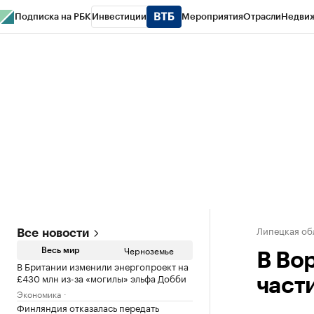
Подписка на РБК
Инвестиции
Мероприятия
Отрасли
Недви
РБК Life
Тренды
Визионеры
Национальные проекты
Город
Стиль
Кр
Спецпроекты СПб
Конференции СПб
Спецпроекты
Проверка конт
Липецкая об
Все новости
Черноземье
Весь мир
В Во
В Британии изменили энергопроект на
£430 млн из-за «могилы» эльфа Добби
част
Экономика
Финляндия отказалась передать