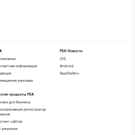
К
РБК Новости
компании
iOS
нтактная информация
Android
дакция
AppGallery
змещение рекламы
угие продукты РБК
лако для бизнеса
рпоративный регистратор
менов
стинг сайтов
г.решения