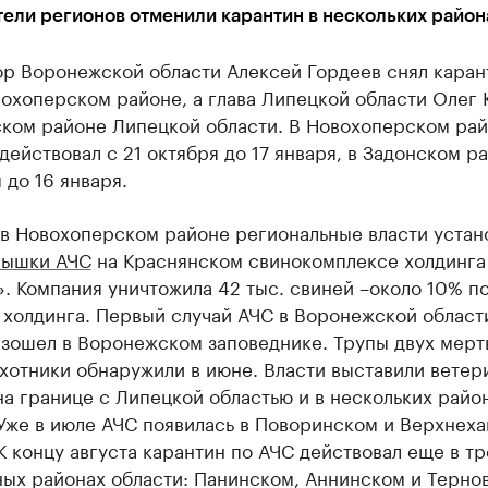
ели регионов отменили карантин в нескольких район
ор Воронежской области Алексей Гордеев снял каран
охоперском районе, а глава Липецкой области Олег 
нском районе Липецкой области. В Новохоперском ра
действовал с 21 октября до 17 января, в Задонском ра
 до 16 января.
 в Новохоперском районе региональные власти устан
пышки АЧС
на Краснянском свинокомплексе холдинга
. Компания уничтожила 42 тыс. свиней –около 10% п
холдинга. Первый случай АЧС в Воронежской област
изошел в Воронежском заповеднике. Трупы двух мерт
охотники обнаружили в июне. Власти выставили вете
а границе с Липецкой областью и в нескольких райо
 Уже в июле АЧС появилась в Поворинском и Верхнех
К концу августа карантин по АЧС действовал еще в тр
ых районах области: Панинском, Аннинском и Терно