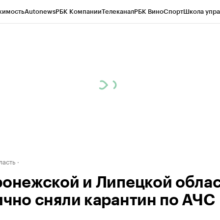
жимость
Autonews
РБК Компании
Телеканал
РБК Вино
Спорт
Школа упра
ипто
РБК Бизнес-среда
Дискуссионный клуб
Исследования
Кредитные 
рагентов
Политика
Экономика
Бизнес
Технологии и медиа
Финансы
Рын
ласть
ронежской и Липецкой обла
ично сняли карантин по АЧС