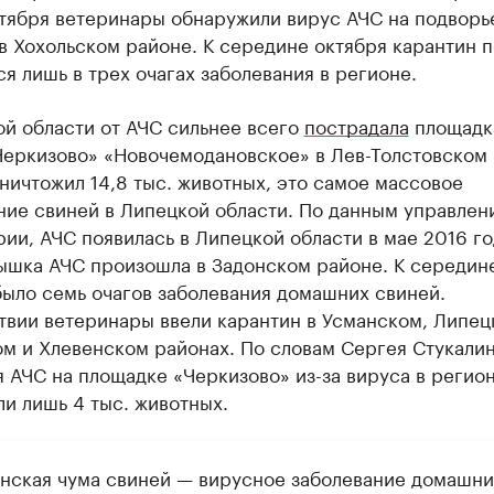
ктября ветеринары обнаружили вирус АЧС на подворь
 Хохольском районе. К середине октября карантин 
я лишь в трех очагах заболевания в регионе.
ой области от АЧС сильнее всего
пострадала
площадк
Черкизово» «Новочемодановское» в Лев-Толстовском 
ничтожил 14,8 тыс. животных, это самое массовое
ние свиней в Липецкой области. По данным управлен
ии, АЧС появилась в Липецкой области в мае 2016 го
ышка АЧС произошла в Задонском районе. К середине
было семь очагов заболевания домашних свиней.
твии ветеринары ввели карантин в Усманском, Липец
м и Хлевенском районах. По словам Сергея Стукалин
 АЧС на площадке «Черкизово» из-за вируса в регио
и лишь 4 тыс. животных.
нская чума свиней — вирусное заболевание домашни