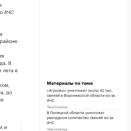
е
по АЧС
а
районе.
ия
да. В
 лета в
ком,
Материалы по теме
«Агроэко» уничтожит около 42 тыс.
а, до
свиней в Воронежской области из-за
не
АЧС
Черноземье
В Липецкой области уничтожат
рекордное количество свиней из-за
АЧС
х и
Черноземье