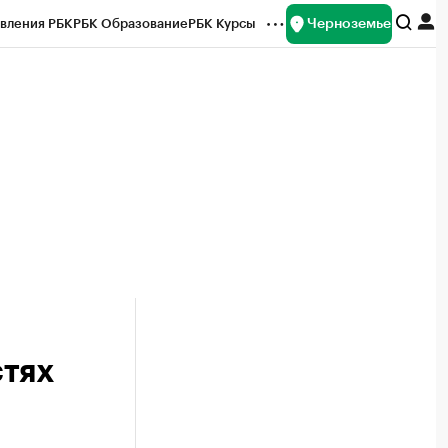
Черноземье
вления РБК
РБК Образование
РБК Курсы
рейтинги
Франшизы
Газета
ок наличной валюты
стях