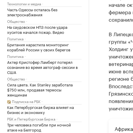
начале о
Технологии и медиа
Часть Одессы осталась без
фермера в
электроснабжения
сохранилс
Общество
На саудовском НПЗ после удара
хуситов начался пожар. Видео
В Липецк
Политика
группы «
Британия нарастила мониторинг
Холдинг у
кораблей России у своих берегов
уничтоже
Политика
Актер Кристофер Ламберт потерял
ветеринар
сознание во время автограф-сессии в
июне всп
США
регионе 
Общество
Сила цвета. Как Stanley заработала
Впоследс
$750 млн, продавая термосы
Грязинско
женщинам
появления
Подписка на РБК
Как Петербургская биржа влияет на
уничтожил
бизнес и экономику
РБК и Петербургская Биржа
Три человека погибли при ночной
Африка
атаке на Белгород