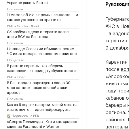
Украине ракеты Patriot
Руководит
Политика
11 мифов об ИИ в промышленности — и
Губернат
как все устроено на практике
АЧС в Нов
РБК и Yandex Cloud
СК возбудил дело о теракте после
- в Задо
атаки ВСУ на Белгород
карантин 
Политика
9 декабря
На западе Словакии объявили режим
ЧС из-за пожара на военном полигоне
Общество
Карантин
В разные корзины: как сберечь
после
вс
накопления в период турбулентности
«Агроэко»
РБК и Сбер
животных 
В Белгороде повреждены около 30
многоэтажек после ночной атаки
году про
дронов
кабанов 
Политика
барьеры н
Как за 6 недель настроить свой мозг на
жизнь мечты — идеи нейрохирурга
региона.
Подписка на РБК
районах. 
«Смерть Голливуда». Кто и как срывает
центральн
слияние Paramount и Warner