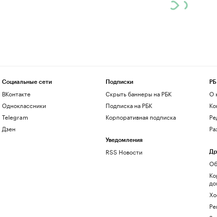
Социальные сети
Подписки
РБ
ВКонтакте
Скрыть баннеры на РБК
О 
Одноклассники
Подписка на РБК
Ко
Telegram
Корпоративная подписка
Ре
Дзен
Ра
Уведомления
RSS Новости
Др
Об
Ко
до
Хо
Ре